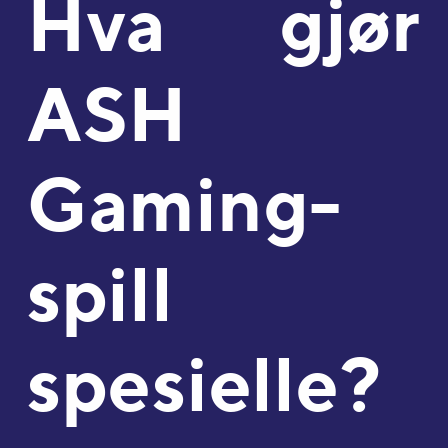
Hva gjør
ASH
Gaming-
spill
spesielle?