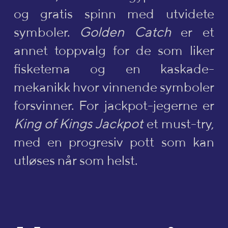
og gratis spinn med utvidete
symboler.
Golden Catch
er et
annet toppvalg for de som liker
fisketema og en kaskade-
mekanikk hvor vinnende symboler
forsvinner. For jackpot-jegerne er
King of Kings Jackpot
et must-try,
med en progresiv pott som kan
utløses når som helst.