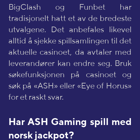
BigClash og Funbet har
tradisjonelt hatt et av de bredeste
utvalgene. Det anbefales likevel
alltid å sjekke spillsamlingen til det
aktuelle casinoet, da avtaler med
leverandører kan endre seg. Bruk
søkefunksjonen på casinoet og
søk på «ASH» eller «Eye of Horus»
for et raskt svar.
Har ASH Gaming spill med
norsk jackpot?