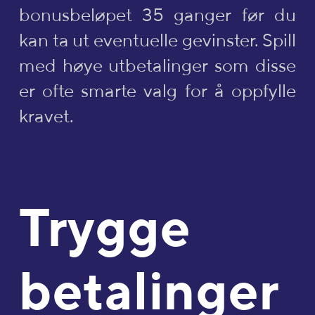
bonusbeløpet 35 ganger før du
kan ta ut eventuelle gevinster. Spill
med høye utbetalinger som disse
er ofte smarte valg for å oppfylle
kravet.
Trygge
betalinger