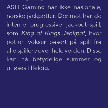
ASH Gaming har ikke nasjonale,
norske jackpotter. Derimot har de
interne progressive jackpot-spill,
som
King of Kings Jackpot
, hvor
potten vokser basert på spill fra
alle spillere over hele verden. Disse
kan nå betydelige summer og
utløses tilfeldig.