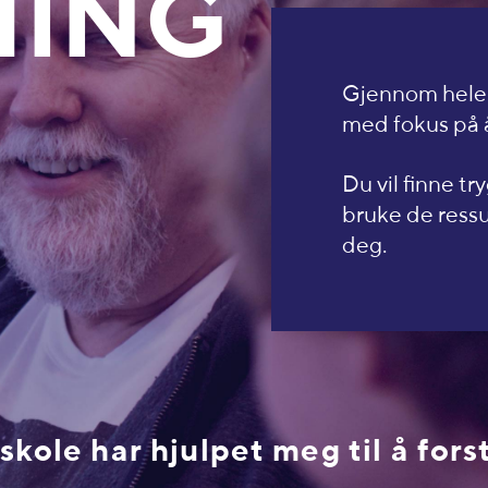
HING
Gjennom hele å
med fokus på å
Du vil finne tr
bruke de ressu
deg.
skole har hjulpet meg til å fors