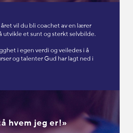
ret vil du bli coachet av en lærer
 utvikle et sunt og sterkt selvbilde.
ygghet i egen verdi og veiledes i å
rser og talenter Gud har lagt ned i
tå hvem jeg er!»