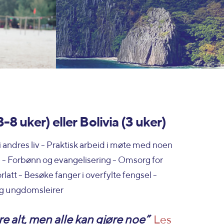
-8 uker) eller Bolivia (3 uker)
 i andres liv - Praktisk arbeid i møte med noen
e - Forbønn og evangelisering - Omsorg for
orlatt - Besøke fanger i overfylte fengsel -
og ungdomsleirer
e alt, men alle kan gjøre noe”
Les