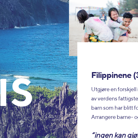
IS
Filippinene (3
Utgjøre en forskjell
av verdens fattigst
barn som har blitt f
Arrangere barne- 
“ingen kan gjør