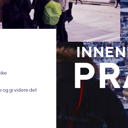
INNEN
PR
like
e og gi videre det