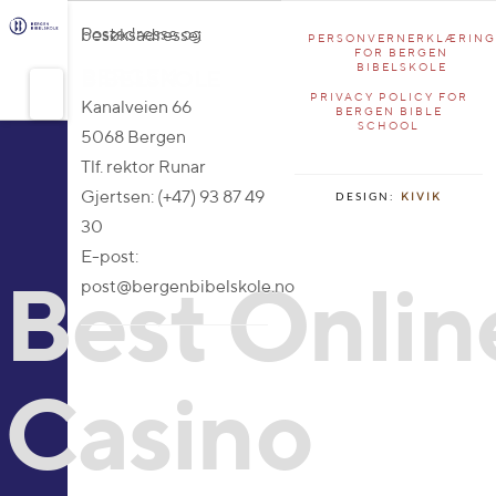
Postadresse og besøksadresse:
PERSONVERNERKLÆRING
FOR BERGEN
BIBELSKOLE
BERGEN BIBELSKOLE
Navigation
PRIVACY POLICY FOR
Kanalveien 66
BERGEN BIBLE
SCHOOL
5068 Bergen
Tlf. rektor Runar
Gjertsen: (+47) 93 87 49
KIVIK
DESIGN:
30
E-post:
Best Onlin
post@bergenbibelskole.no
Casino