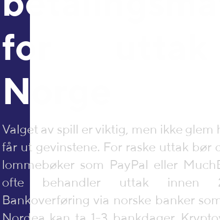
betalingsmå
for utta
Norge
Valget av spill er viktig, men ikke gle
får ut gevinstene. For raske uttak bør
lommebøker som PayPal eller MuchB
ofte behandler uttak innen 2
Bankoverføring via norske banker so
Nordea kan ta 1-3 bankdager. Krypto