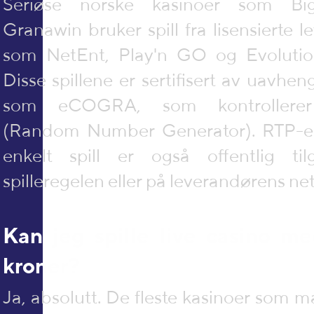
Seriøse norske kasinoer som Bi
Granawin bruker spill fra lisensierte 
som NetEnt, Play'n GO og Evoluti
Disse spillene er sertifisert av uavhen
som eCOGRA, som kontrollere
(Random Number Generator). RTP-en
enkelt spill er også offentlig tilg
spilleregelen eller på leverandørens net
Kan jeg spille live casino m
kroner?
Ja, absolutt. De fleste kasinoer som m