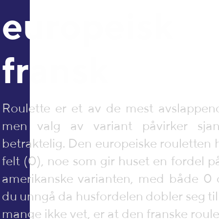
europeisk 
fransk
Roulette er et av de mest avslappend
men valg av variant påvirker sja
betraktelig. Den europeiske rouletten h
felt (0), noe som gir huset en fordel 
amerikanske varianten, med både 0 
du unngå da husfordelen dobler seg til
mange ikke vet, er at den franske roule