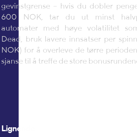
gevinstgrense – hvis du dobler penge
600 NOK, tar du ut minst halvp
automater med høye volatilitet s
Dead, bruk lavere innsatser per spinn 
NOK) for å overleve de tørre periode
sjanse til å treffe de store bonusrunden
Lignende