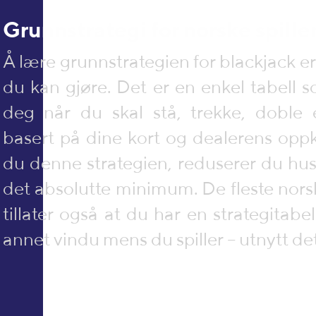
Grunnstrategi for norske spille
Å lære grunnstrategien for blackjack er
du kan gjøre. Det er en enkel tabell s
deg når du skal stå, trekke, doble el
basert på dine kort og dealerens oppk
du denne strategien, reduserer du husf
det absolutte minimum. De fleste nors
tillater også at du har en strategitabel
annet vindu mens du spiller – utnytt det