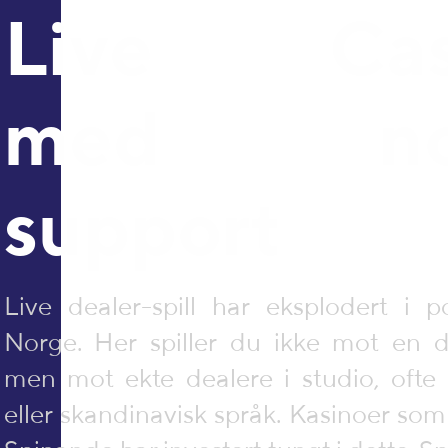
Live Cas
med nor
support
Live dealer-spill har eksplodert i po
Norge. Her spiller du ikke mot en d
men mot ekte dealere i studio, ofte
eller skandinavisk språk. Kasinoer so