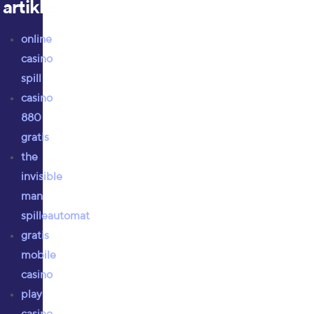
artikler
online
casino
spill
casino
880
gratis
the
invisible
man
spilleautomat
gratis
mobile
casino
play
casino