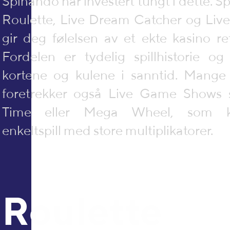
Spinando har investert tungt i dette. Sp
Roulette, Live Dream Catcher og Liv
gir deg følelsen av et ekte kasino r
Fordelen er tydelig spillhistorie o
kortene og kulene i sanntid. Mang
foretrekker også Live Game Shows
Time eller Mega Wheel, som k
enkeltspill med store multiplikatorer.
Roulett