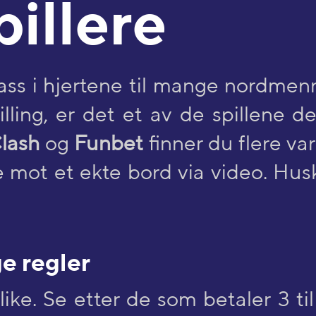
pillere
plass i hjertene til mange nordme
ling, er det et av de spillene de
lash
og
Funbet
finner du flere var
e mot et ekte bord via video. Husk
e regler
ike. Se etter de som betaler 3 til 