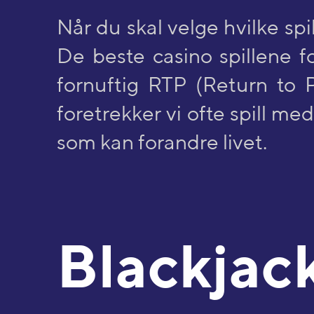
Når du skal velge hvilke spi
De beste casino spillene f
fornuftig RTP (Return to P
foretrekker vi ofte spill med
som kan forandre livet.
Blackj