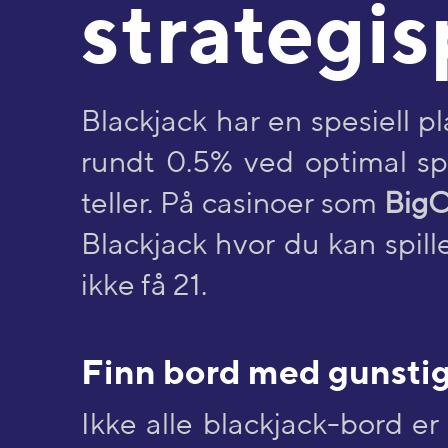
strategis
Blackjack har en spesiell 
rundt 0.5% ved optimal spil
teller. På casinoer som
BigC
Blackjack hvor du kan spill
ikke få 21.
Finn bord med gunstig
Ikke alle blackjack-bord er l