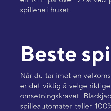
spillene i huset.
Beste spi
Når du tar imot en velkoms
er det viktig å velge riktig
omsetningskravet. Blackjac
spilleautomater teller 100