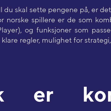
ll du skal sette pengene på, er det
or norske spillere er de som ko
layer), og funksjoner som passer 
 klare regler, mulighet for strateg
ack er ko