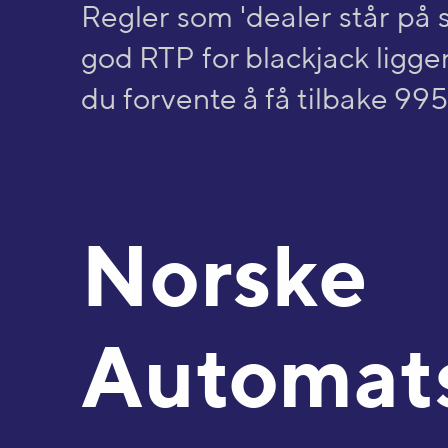
Regler som 'dealer står på s
god RTP for blackjack ligge
du forvente å få tilbake 995 
Norsk
Automatsp