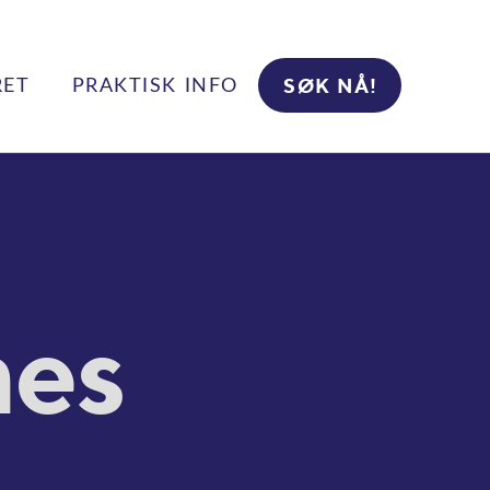
SØK NÅ!
RET
PRAKTISK INFO
mes