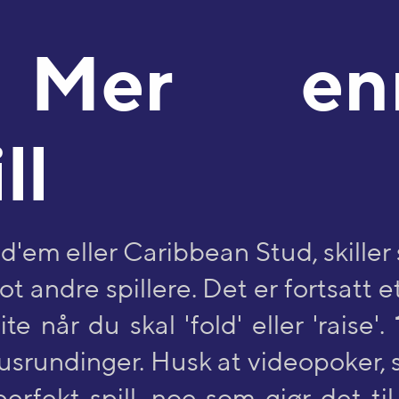
: Mer en
ll
'em eller Caribbean Stud, skiller 
t andre spillere. Det er fortsatt et 
te når du skal 'fold' eller 'raise'.
rundinger. Husk at videopoker, so
rfekt spill, noe som gjør det t