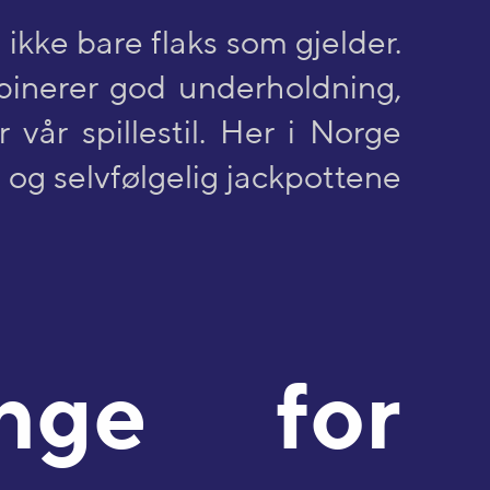
 ikke bare flaks som gjelder.
mbinerer god underholdning,
vår spillestil. Her i Norge
i, og selvfølgelig jackpottene
nge for