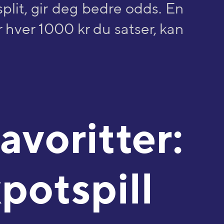
split, gir deg bedre odds. En
 hver 1000 kr du satser, kan
itter:
potspill