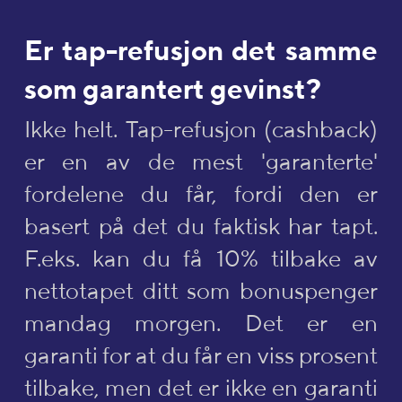
Er tap-refusjon det samme
som garantert gevinst?
Ikke helt. Tap-refusjon (cashback)
er en av de mest 'garanterte'
fordelene du får, fordi den er
basert på det du faktisk har tapt.
F.eks. kan du få 10% tilbake av
nettotapet ditt som bonuspenger
mandag morgen. Det er en
garanti for at du får en viss prosent
tilbake, men det er ikke en garanti