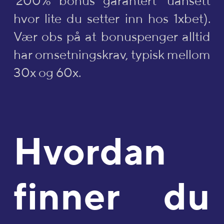
'200% bonus garantert' uansett
hvor lite du setter inn hos 1xbet).
Vær obs på at bonuspenger alltid
har omsetningskrav, typisk mellom
30x og 60x.
Hvordan
finner du