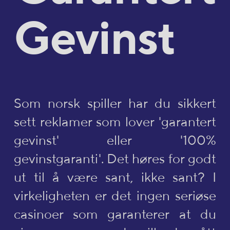
Gevinst
Som norsk spiller har du sikkert
sett reklamer som lover 'garantert
gevinst' eller '100%
gevinstgaranti'. Det høres for godt
ut til å være sant, ikke sant? I
virkeligheten er det ingen seriøse
casinoer som garanterer at du