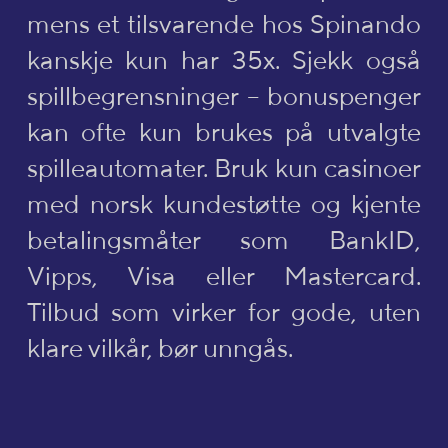
mens et tilsvarende hos Spinando
kanskje kun har 35x. Sjekk også
spillbegrensninger – bonuspenger
kan ofte kun brukes på utvalgte
spilleautomater. Bruk kun casinoer
med norsk kundestøtte og kjente
betalingsmåter som BankID,
Vipps, Visa eller Mastercard.
Tilbud som virker for gode, uten
klare vilkår, bør unngås.