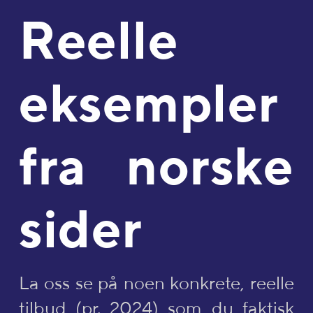
Reelle
eksempler
fra norske
sider
La oss se på noen konkrete, reelle
tilbud (pr. 2024) som du faktisk