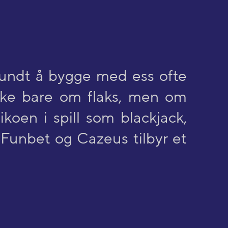
n rundt å bygge med ess ofte
 ikke bare om flaks, men om
koen i spill som blackjack,
, Funbet og Cazeus tilbyr et