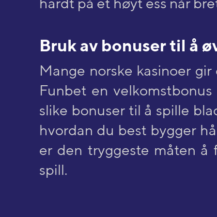
hardt på et høyt ess når bret
Bruk av bonuser til å ø
Mange norske kasinoer gir d
Funbet en velkomstbonus
slike bonuser til å spille 
hvordan du best bygger hå
er den tryggeste måten å 
spill.