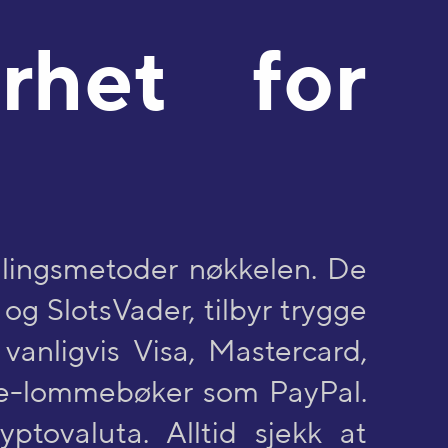
rhet for
etalingsmetoder nøkkelen. De
og SlotsVader, tilbyr trygge
vanligvis Visa, Mastercard,
ad e-lommebøker som PayPal.
ptovaluta. Alltid sjekk at