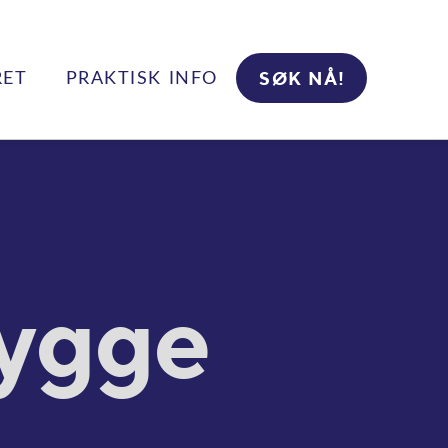
SØK NÅ!
RET
PRAKTISK INFO
Bygge