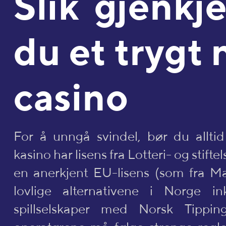
Slik gjenkj
du et trygt 
casino
For å unngå svindel, bør du allti
kasino har lisens fra Lotteri- og stiftel
en anerkjent EU-lisens (som fra 
lovlige alternativene i Norge in
spillselskaper med Norsk Tipping