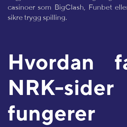
casinoer som BigClash, Funbet elle
sikre trygg spilling.
Hvordan fa
NRK-sider
fungerer