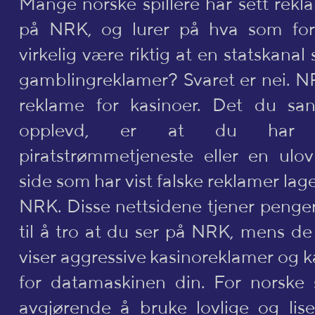
Mange norske spillere har sett rekl
på NRK, og lurer på hva som for
virkelig være riktig at en statskana
gamblingreklamer? Svaret er nei. N
reklame for kasinoer. Det du san
opplevd, er at du har 
piratstrømmetjeneste eller en ulov
side som har vist falske reklamer lage
NRK. Disse nettsidene tjener penger
til å tro at du ser på NRK, mens de 
viser aggressive kasinoreklamer og k
for datamaskinen din. For norske s
avgjørende å bruke lovlige og lise