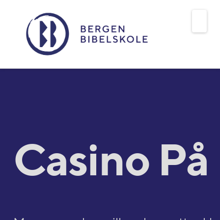
Nav
Casino På