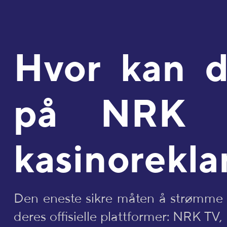
Hvor kan d
på NRK 
kasinorekl
Den eneste sikre måten å strømme
deres offisielle plattformer: NRK T