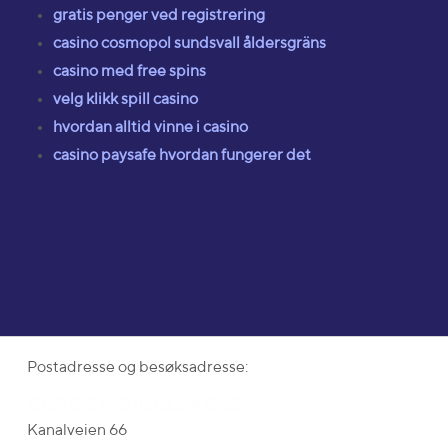
gratis penger ved registrering
casino cosmopol sundsvall åldersgräns
casino med free spins
velg klikk spill casino
hvordan alltid vinne i casino
casino paysafe hvordan fungerer det
Postadresse og besøksadresse:
BERGEN BIBELSKOLE
Kanalveien 66