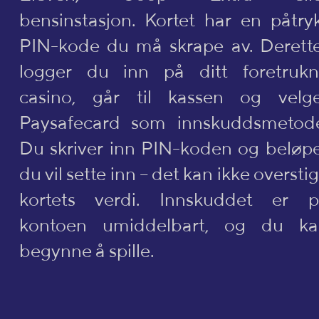
bensinstasjon. Kortet har en påtry
PIN-kode du må skrape av. Derett
logger du inn på ditt foretruk
casino, går til kassen og velg
Paysafecard som innskuddsmetod
Du skriver inn PIN-koden og beløp
du vil sette inn – det kan ikke oversti
kortets verdi. Innskuddet er p
kontoen umiddelbart, og du ka
begynne å spille.