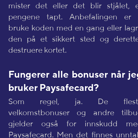
mister det eller det blir stjålet, 
pengene tapt. Anbefalingen er 
bruke koden med en gang eller lag
den på et sikkert sted og derett
destruere kortet.
Fungerer alle bonuser når je
bruker Paysafecard?
Som regel, ja. De flest
velkomstbonuser og andre tilbu
gjelder også for innskudd me
Paysafecard. Men det finnes unnta