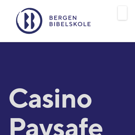
Nav
Casino
Paysafe