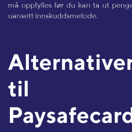
må oppfylles før du kan ta ut peng
uansett innskuddsmetode.
Alternative
til
Paysafecar