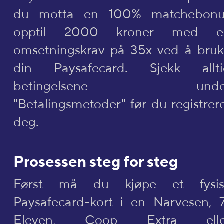
du motta en 100% matchebonu
opptil 2000 kroner med e
omsetningskrav på 35x ved å bru
din Paysafecard. Sjekk allti
betingelsene unde
"Betalingsmetoder" før du registrer
deg.
Prosessen steg for steg
Først må du kjøpe et fysis
Paysafecard-kort i en Narvesen, 
Eleven, Coop Extra elle