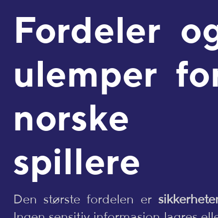
Fordeler o
ulemper fo
norske
spillere
Den største fordelen er
sikkerhete
Ingen sensitiv informasjon lagres ell