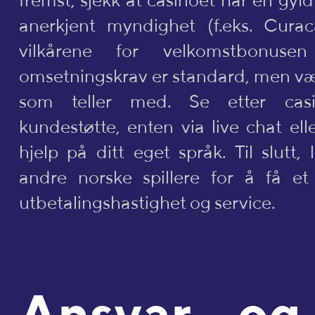
anerkjent myndighet (f.eks. Cura
vilkårene for velkomstbonus
omsetningskrav er standard, men vær 
som teller med. Se etter cas
kundestøtte, enten via live chat ell
hjelp på ditt eget språk. Til slutt,
andre norske spillere for å få et 
utbetalingshastighet og service.
Ansvar og