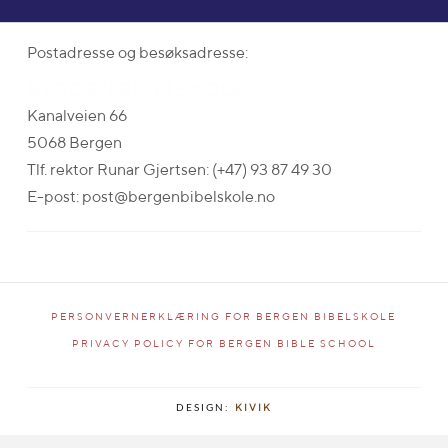
Postadresse og besøksadresse:
BERGEN BIBELSKOLE
Kanalveien 66
5068 Bergen
Tlf. rektor Runar Gjertsen: (+47) 93 87 49 30
E-post: post@bergenbibelskole.no
PERSONVERNERKLÆRING FOR BERGEN BIBELSKOLE
PRIVACY POLICY FOR BERGEN BIBLE SCHOOL
KIVIK
DESIGN: