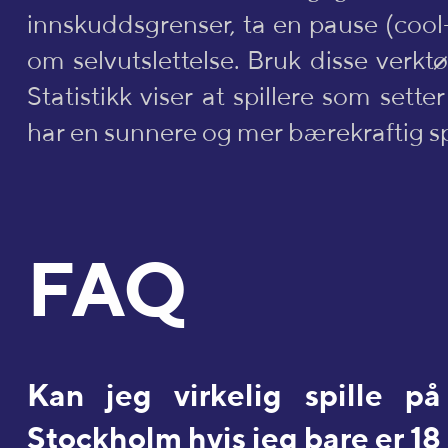
innskuddsgrenser, ta en pause (cool-
om selvutslettelse. Bruk disse verktø
Statistikk viser at spillere som sett
har en sunnere og mer bærekraftig sp
FAQ
Kan jeg virkelig spille på
Stockholm hvis jeg bare er 18