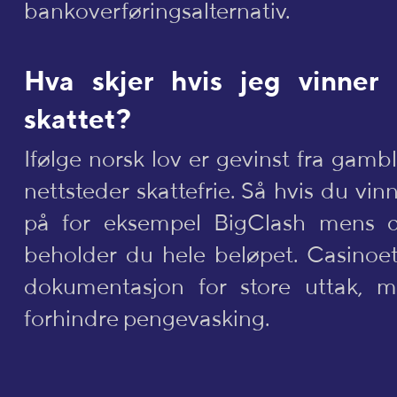
bankoverføringsalternativ.
Hva skjer hvis jeg vinner 
skattet?
Ifølge norsk lov er gevinst fra gamb
nettsteder skattefrie. Så hvis du vi
på for eksempel BigClash mens d
beholder du hele beløpet. Casinoe
dokumentasjon for store uttak, m
forhindre pengevasking.