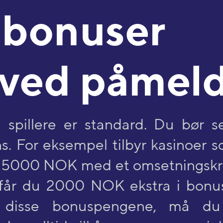
 bonuser
 ved påmel
 spillere er standard. Du bør s
s. For eksempel tilbyr kasinoer
l 5000 NOK med et omsetningskrav
får du 2000 NOK ekstra i bonus
ra disse bonuspengene, må d