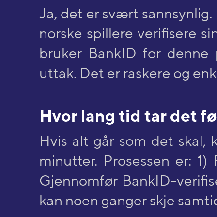
Ja, det er svært sannsynlig
norske spillere verifisere 
bruker BankID for denne pr
uttak. Det er raskere og en
Hvor lang tid tar det f
Hvis alt går som det skal
minutter. Prosessen er: 1) 
Gjennomfør BankID-verifise
kan noen ganger skje samtid