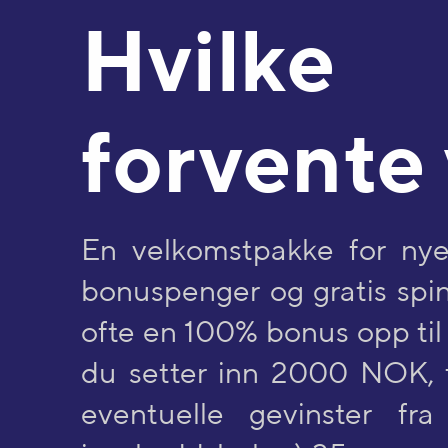
Hvilke
forvente
En velkomstpakke for nye
bonuspenger og gratis spin
ofte en 100% bonus opp ti
du setter inn 2000 NOK, 
eventuelle gevinster f