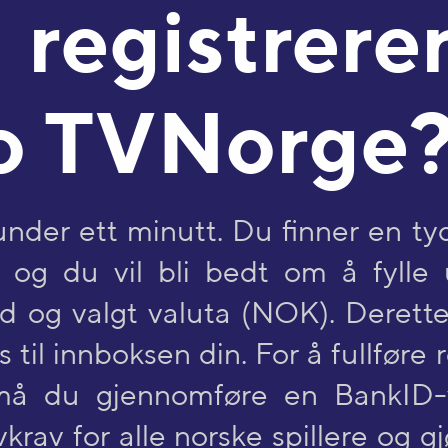
registrer
o TVNorge
under ett minutt. Du finner en ty
, og du vil bli bedt om å fyll
rd og valgt valuta (NOK). Derett
 til innboksen din. For å fullføre
må du gjennomføre en BankID-ver
vkrav for alle norske spillere og 