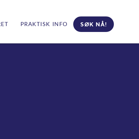
SØK NÅ!
RET
PRAKTISK INFO