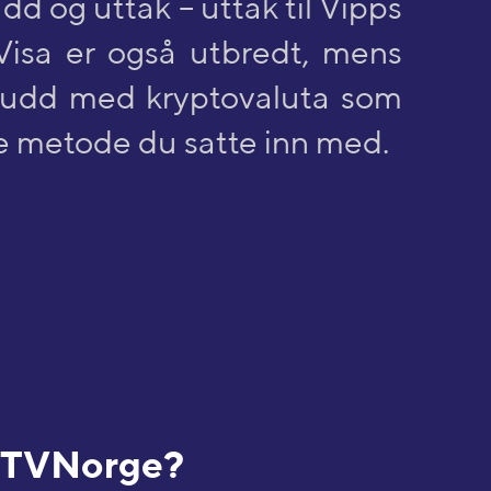
d og uttak – uttak til Vipps
Visa er også utbredt, mens
nskudd med kryptovaluta som
mme metode du satte inn med.
o TVNorge?