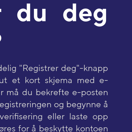
er du deg
?
delig "Registrer deg"-knapp
e ut et kort skjema med e-
er må du bekrefte e-posten
 registreringen og begynne å
ifisering eller laste opp
gjøres for å beskytte kontoen