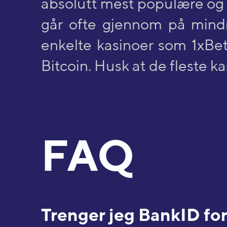
absolutt mest populære og r
går ofte gjennom på mindr
enkelte kasinoer som 1xBet
Bitcoin. Husk at de fleste k
FAQ
Trenger jeg BankID fo