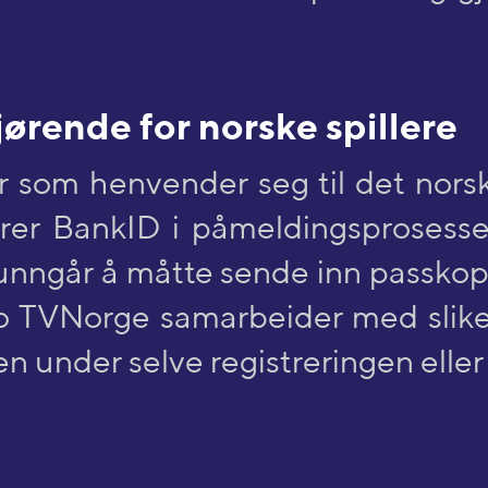
ørende for norske spillere
oer som henvender seg til det nor
er BankID i påmeldingsprosessen
 unngår å måtte sende inn passkopi 
no TVNorge samarbeider med slike 
 under selve registreringen eller 