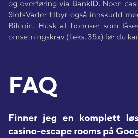
og overføring via BankID. Noen cas
SlotsVader tilbyr også innskudd me
Bitcoin. Husk at bonuser som låses
omsetningskrav (f.eks. 35x) før du kan
FAQ
Finner jeg en komplett løs
casino-escape rooms på Goo