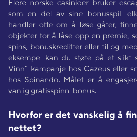
Flere norske casinioer bruker esc
som en del av sine bonusspill elle
handler ofte om å løse gåter, finn
objekter for å låse opp en premie, 
spins, bonuskreditter eller til og me
eksempel kan du støte på et slikt s
Vinn"-kampanje hos Cazeus eller so
hos Spinando. Målet er å engasje
vanlig gratisspinn-bonus.
Hvorfor er det vanskelig å fi
nettet?