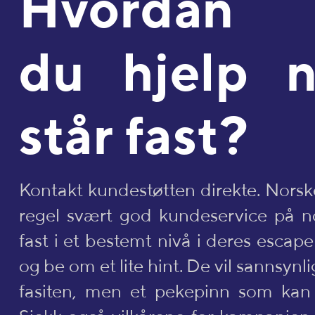
Hvordan f
du hjelp 
står fast?
Kontakt kundestøtten direkte. Norsk
regel svært god kundeservice på nor
fast i et bestemt nivå i deres esca
og be om et lite hint. De vil sannsynli
fasiten, men et pekepinn som kan 