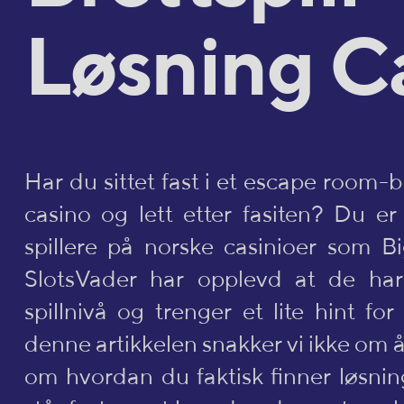
Løsning C
Har du sittet fast i et escape room-br
casino og lett etter fasiten? Du e
spillere på norske casinioer som B
SlotsVader har opplevd at de har 
spillnivå og trenger et lite hint fo
denne artikkelen snakker vi ikke om 
om hvordan du faktisk finner løsnin