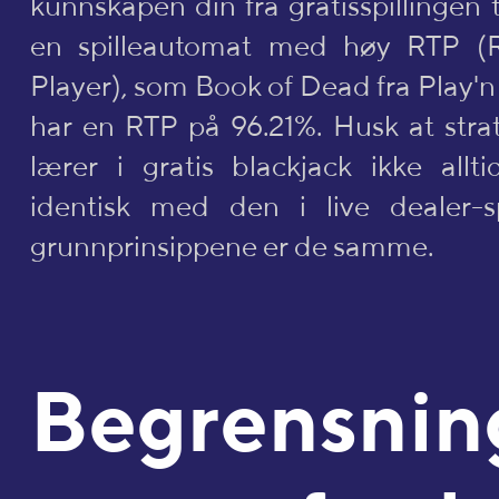
kunnskapen din fra gratisspillingen t
en spilleautomat med høy RTP (R
Player), som Book of Dead fra Play'
har en RTP på 96.21%. Husk at stra
lærer i gratis blackjack ikke allti
identisk med den i live dealer-s
grunnprinsippene er de samme.
Begrensnin