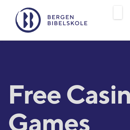
Nav
Free Casi
Games