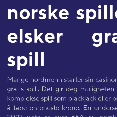
norske spil
elsker gra
spill
Mange nordmenn starter sin casino
gratis spill. Det gir deg muligheten 
komplekse spill som blackjack eller 
å tape en eneste krone. En undersø
2023 viste at over 65% av norske