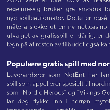
regelmessig bruker gratismodus fo
nye spilleautomater. Dette er også
måte å sjekke ut en ny nettcasino 
utvalget av gratisspill er dårlig, er d
tegn på at resten av tilbudet også kan
Populære gratis spill med no
Leverandører som NetEnt har lans
spill som appellerer spesielt til nordm
som "Nordic Heroes" og "Vikings Go
lar deg dykke inn i norrøn myto
imponerende grafikk og sp