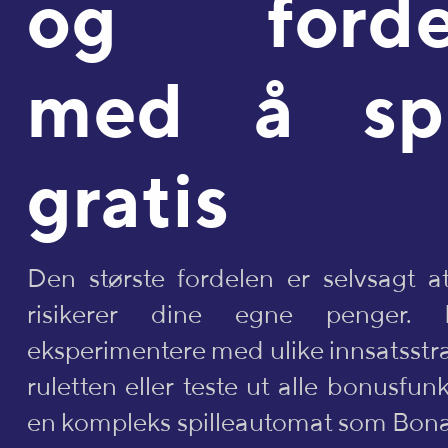
og forde
med å spi
gratis
Den største fordelen er selvsagt a
risikerer dine egne penger.
eksperimentere med ulike innsatsstr
ruletten eller teste ut alle bonusfun
en kompleks spilleautomat som Bon