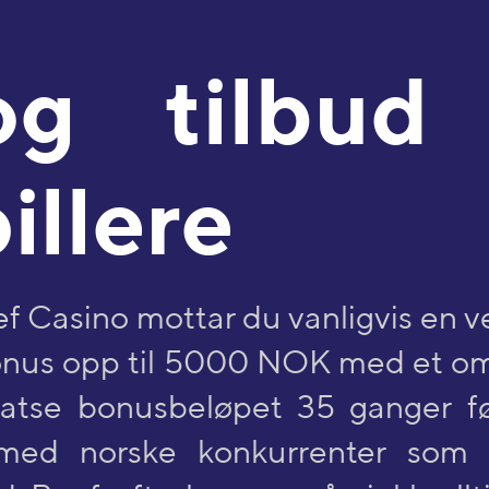
g tilbud
illere
f Casino mottar du vanligvis en 
nus opp til 5000 NOK med et oms
satse bonusbeløpet 35 ganger f
 med norske konkurrenter som B