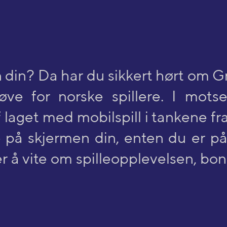
n din? Da har du sikkert hørt om 
ve for norske spillere. I motse
laget med mobilspill i tankene fra
 på skjermen din, enten du er på
ger å vite om spilleopplevelsen, bo