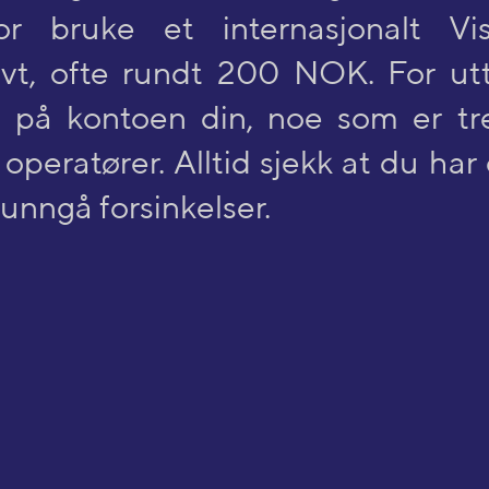
r bruke et internasjonalt Vis
vt, ofte rundt 200 NOK. For ut
 på kontoen din, noe som er t
operatører. Alltid sjekk at du har
 unngå forsinkelser.