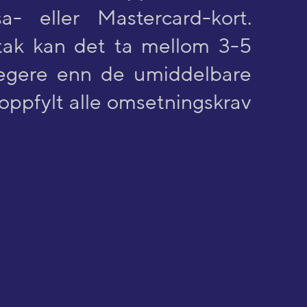
a- eller Mastercard-kort.
tak kan det ta mellom 3-5
regere enn de umiddelbare
 oppfylt alle omsetningskrav