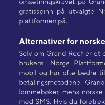
omsetningskravet på Grand 
gratisspinn på utvalgte N
plattformen på.
Alternativer for norske
Selv om Grand Reef er et p
brukere i Norge. Plattform
mobil og har ofte bedre til
betalingsmetodene. Grand 
lommebøker, mens norske si
med SMS. Hvis du foretrekke