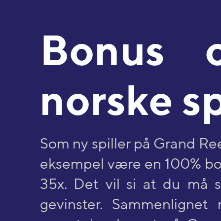
Bonus o
norske sp
Som ny spiller på Grand Ree
eksempel være en 100% bo
35x. Det vil si at du må 
gevinster. Sammenlignet