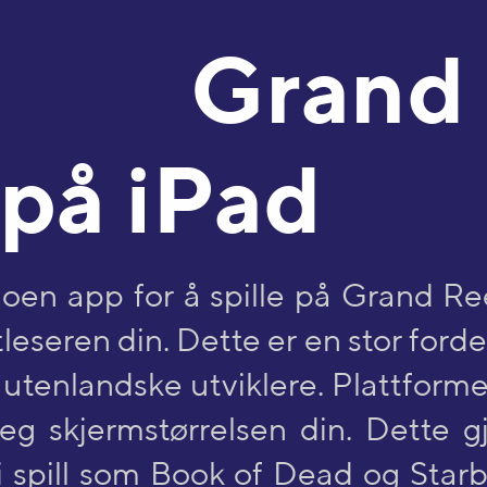
an Gran
 på iPad
noen app for å spille på Grand R
ttleseren din. Dette er en stor ford
a utenlandske utviklere. Plattfor
eg skjermstørrelsen din. Dette 
i spill som Book of Dead og Starbu