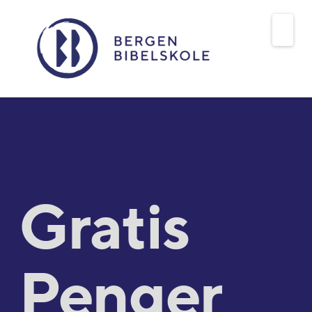
Nav
Gratis
Penger