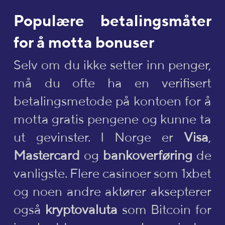
Populære betalingsmåter
for å motta bonuser
Selv om du ikke setter inn penger,
må du ofte ha en verifisert
betalingsmetode på kontoen for å
motta gratis pengene og kunne ta
ut gevinster. I Norge er
Visa
,
Mastercard
og
bankoverføring
de
vanligste. Flere casinoer som 1xbet
og noen andre aktører aksepterer
også
kryptovaluta
som Bitcoin for