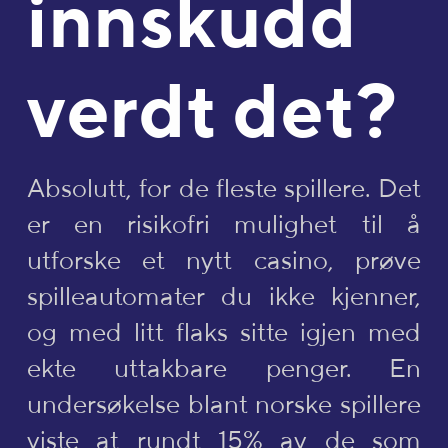
innskudd
verdt det?
Absolutt, for de fleste spillere. Det
er en risikofri mulighet til å
utforske et nytt casino, prøve
spilleautomater du ikke kjenner,
og med litt flaks sitte igjen med
ekte uttakbare penger. En
undersøkelse blant norske spillere
viste at rundt 15% av de som