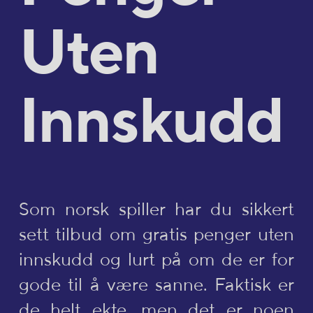
Uten
Innskudd
Som norsk spiller har du sikkert
sett tilbud om gratis penger uten
innskudd og lurt på om de er for
gode til å være sanne. Faktisk er
de helt ekte, men det er noen