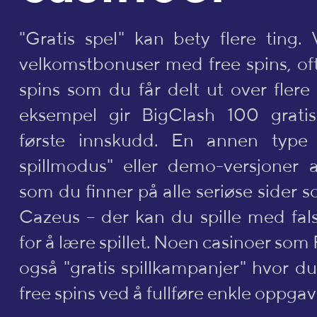
"Gratis spel" kan bety flere ting. 
velkomstbonuser med free spins, o
spins som du får delt ut over flere
eksempel gir BigClash 100 grati
første innskudd. En annen type 
spillmodus" eller demo-versjoner av
som du finner på alle seriøse sider 
Cazeus – der kan du spille med fal
for å lære spillet. Noen casinoer som
også "gratis spillkampanjer" hvor d
free spins ved å fullføre enkle oppgav