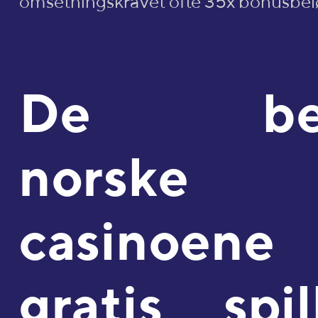
omsetningskravet ofte 35x bonusbel
De bes
norske
casinoene 
gratis spi