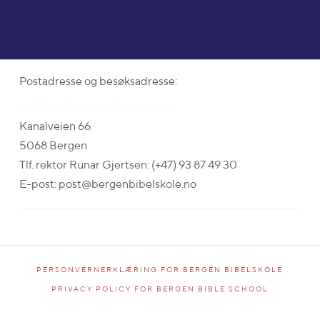
Postadresse og besøksadresse:
BERGEN BIBELSKOLE
Kanalveien 66
5068 Bergen
Tlf. rektor Runar Gjertsen: (+47) 93 87 49 30
E-post: post@bergenbibelskole.no
PERSONVERNERKLÆRING FOR BERGEN BIBELSKOLE
PRIVACY POLICY FOR BERGEN BIBLE SCHOOL