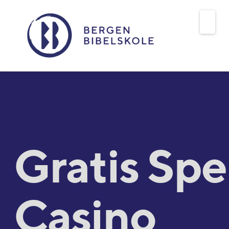
Nav
Gratis Spe
Casino