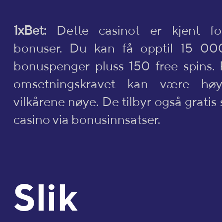
1xBet:
Dette casinot er kjent fo
bonuser. Du kan få opptil 15 00
bonuspenger pluss 150 free spins. 
omsetningskravet kan være høy
vilkårene nøye. De tilbyr også gratis s
casino via bonusinnsatser.
Slik