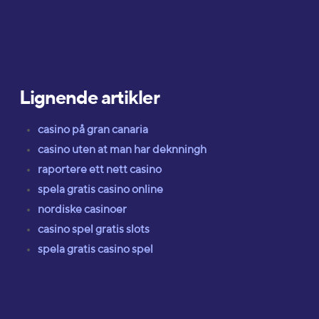
Lignende artikler
casino på gran canaria
casino uten at man har deknningh
raportere ett nett casino
spela gratis casino online
nordiske casinoer
casino spel gratis slots
spela gratis casino spel