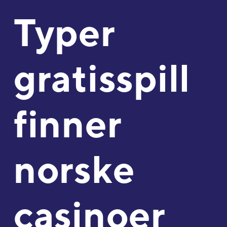
Typer
gratisspil
finner
norske
casinoer