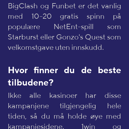
BigClash og Funbet er det vanlig
med 10-20 gratis spinn på
populære NetEnt-spill som
Starburst eller Gonzo's Quest som
velkomstgave uten innskudd.
Hvor finner du de beste
tilbudene?
Ikke alle kasinoer har disse
kampanjene tilgjengelig hele
tiden, så du må holde øye med
kampanjesidene. 1win og