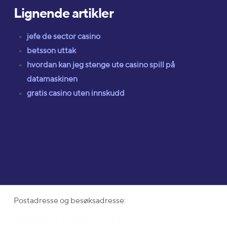
Lignende artikler
jefe de sector casino
betsson uttak
hvordan kan jeg stenge ute casino spill på
datamaskinen
gratis casino uten innskudd
Postadresse og besøksadresse:
BERGEN BIBELSKOLE