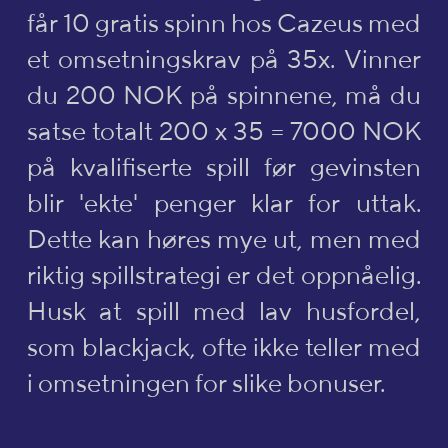
får 10 gratis spinn hos Cazeus med
et omsetningskrav på 35x. Vinner
du 200 NOK på spinnene, må du
satse totalt 200 x 35 = 7000 NOK
på kvalifiserte spill før gevinsten
blir 'ekte' penger klar for uttak.
Dette kan høres mye ut, men med
riktig spillstrategi er det oppnåelig.
Husk at spill med lav husfordel,
som blackjack, ofte ikke teller med
i omsetningen for slike bonuser.