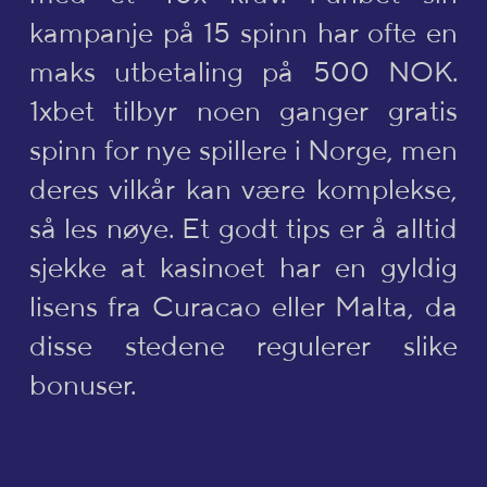
kampanje på 15 spinn har ofte en
maks utbetaling på 500 NOK.
1xbet tilbyr noen ganger gratis
spinn for nye spillere i Norge, men
deres vilkår kan være komplekse,
så les nøye. Et godt tips er å alltid
sjekke at kasinoet har en gyldig
lisens fra Curacao eller Malta, da
disse stedene regulerer slike
bonuser.