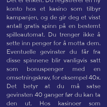
konto hos et kasino som tilbyr
kampanjen, og de gir deg et visst
antall gratis spinn på en bestemt
spilleautomat. Du trenger ikke å
sette inn penger for å motta dem.
Eventuelle gevinster du får fra
disse spinnene blir vanligvis satt
som bonuspenger med en
omsetningskrav, for eksempel 40x.
Det betyr at du må satse
gevinsten 40 ganger før du kan ta
den ut. Hos kasinoer som