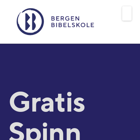
Nav
Gratis
Spinn