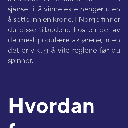
sjanse til å vinne ekte penger uten
å sette inn en krone. I Norge finner
du disse tilbudene hos en del av
de mest populære aktørene, men
det er viktig å vite reglene før du
spinner.
Hvordan