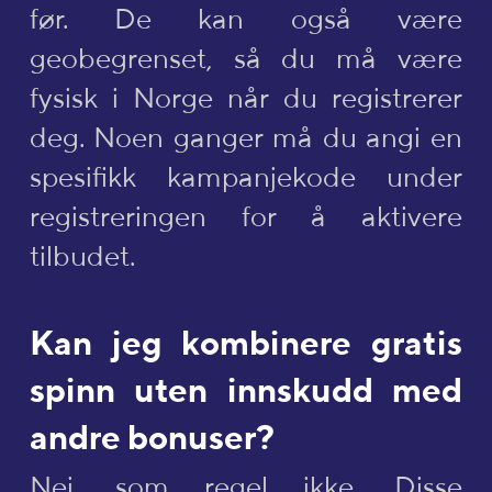
før. De kan også være
geobegrenset, så du må være
fysisk i Norge når du registrerer
deg. Noen ganger må du angi en
spesifikk kampanjekode under
registreringen for å aktivere
tilbudet.
Kan jeg kombinere gratis
spinn uten innskudd med
andre bonuser?
Nei, som regel ikke. Disse