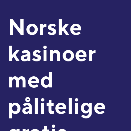
Norske
kasinoer
med
pålitelige