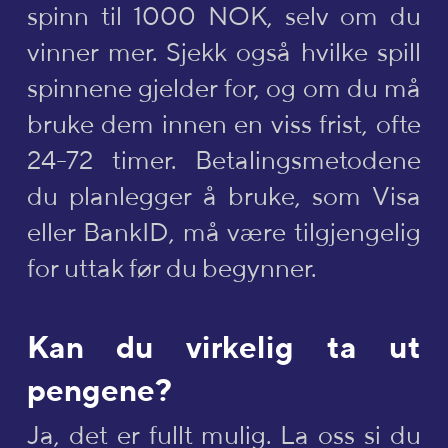
spinn til 1000 NOK, selv om du
vinner mer. Sjekk også hvilke spill
spinnene gjelder for, og om du må
bruke dem innen en viss frist, ofte
24-72 timer. Betalingsmetodene
du planlegger å bruke, som Visa
eller BankID, må være tilgjengelig
for uttak før du begynner.
Kan du virkelig ta ut
pengene?
Ja, det er fullt mulig. La oss si du