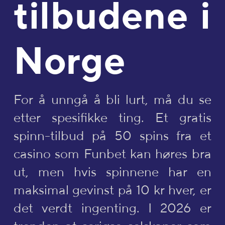
tilbudene i
Norge
For å unngå å bli lurt, må du se
etter spesifikke ting. Et gratis
spinn-tilbud på 50 spins fra et
casino som Funbet kan høres bra
ut, men hvis spinnene har en
maksimal gevinst på 10 kr hver, er
det verdt ingenting. I 2026 er