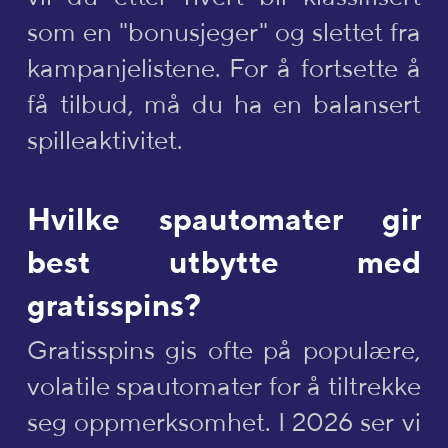
som en "bonusjeger" og slettet fra
kampanjelistene. For å fortsette å
få tilbud, må du ha en balansert
spilleaktivitet.
Hvilke spautomater gir
best utbytte med
gratisspins?
Gratisspins gis ofte på populære,
volatile spautomater for å tiltrekke
seg oppmerksomhet. I 2026 ser vi