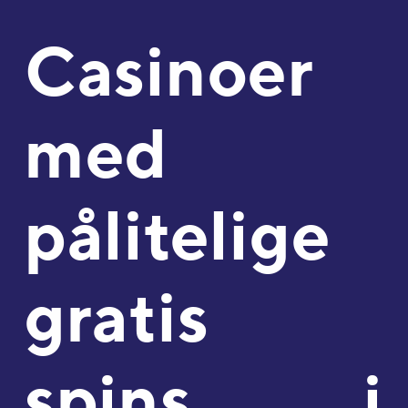
Casinoer
med
pålitelige
gratis
spins i