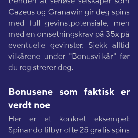
trenden at seriøse selskaper som
Cazeus og Granawin gir deg spins
med full gevinstpotensiale, men
med en omsetningskrav på 35x på
eventuelle gevinster. Sjekk alltid
vilkårene under "Bonusvilkår" før
du registrerer deg.
Bonusene som faktisk er
verdt noe
Her er et konkret eksempel:
Spinando tilbyr ofte 25 gratis spins