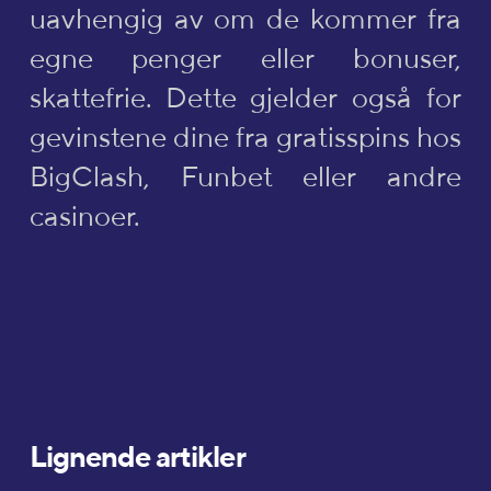
uavhengig av om de kommer fra
egne penger eller bonuser,
skattefrie. Dette gjelder også for
gevinstene dine fra gratisspins hos
BigClash, Funbet eller andre
casinoer.
Lignende artikler