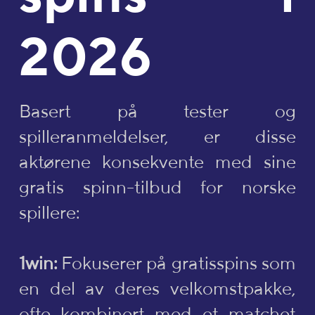
2026
Basert på tester og
spilleranmeldelser, er disse
aktørene konsekvente med sine
gratis spinn-tilbud for norske
spillere:
1win:
Fokuserer på gratisspins som
en del av deres velkomstpakke,
ofte kombinert med et matchet