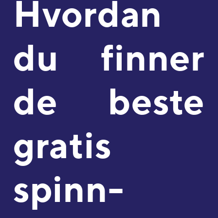
Hvordan
du finner
de beste
gratis
spinn-