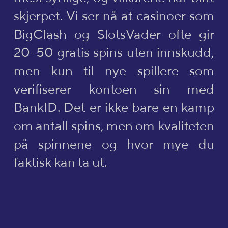
skjerpet. Vi ser nå at casinoer som
BigClash og SlotsVader ofte gir
20-50 gratis spins uten innskudd,
men kun til nye spillere som
verifiserer kontoen sin med
BankID. Det er ikke bare en kamp
om antall spins, men om kvaliteten
på spinnene og hvor mye du
faktisk kan ta ut.