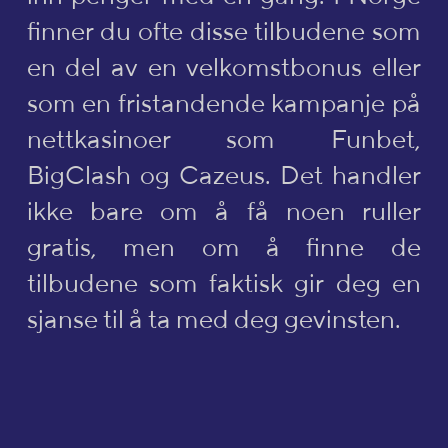
finner du ofte disse tilbudene som
en del av en velkomstbonus eller
som en fristandende kampanje på
nettkasinoer som Funbet,
BigClash og Cazeus. Det handler
ikke bare om å få noen ruller
gratis, men om å finne de
tilbudene som faktisk gir deg en
sjanse til å ta med deg gevinsten.