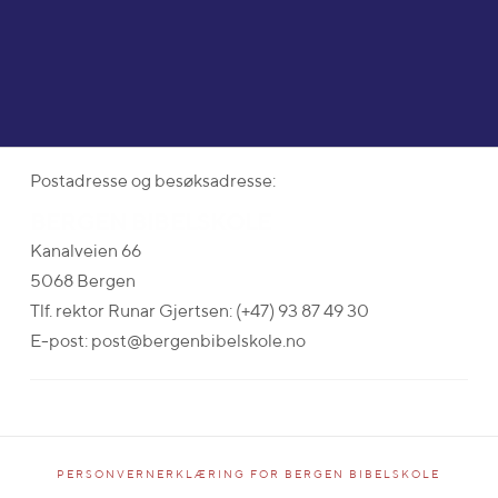
Postadresse og besøksadresse:
BERGEN BIBELSKOLE
Kanalveien 66
5068 Bergen
Tlf. rektor Runar Gjertsen: (+47) 93 87 49 30
E-post: post@bergenbibelskole.no
PERSONVERNERKLÆRING FOR BERGEN BIBELSKOLE