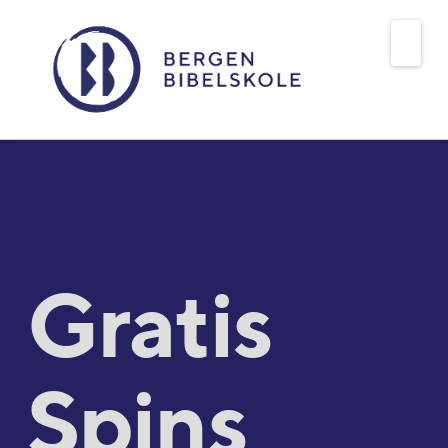
Nav
Gratis
Spins