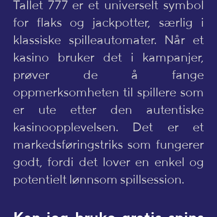
Tallet 777 er et universelt symbol
for flaks og jackpotter, særlig i
klassiske spilleautomater. Når et
kasino bruker det i kampanjer,
prøver de å fange
oppmerksomheten til spillere som
er ute etter den autentiske
kasinoopplevelsen. Det er et
markedsføringstriks som fungerer
godt, fordi det lover en enkel og
potentielt lønnsom spillsession.