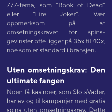
777-tema, som "Book of Dead"
eller "Fire Joker". Vær
oppmerksom på at
omsetningskravet for spins-
gevinster ofte ligger på 35x til 40x,
noe som er standard i bransjen.
Uten omsetningskrav: Den
ultimate fangen
Noen få kasinoer, som SlotsVader,
har av og til kampanjer med gratis
spins uten omsetningskrav. Dette