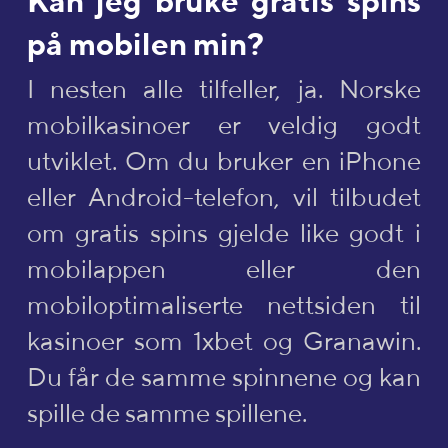
Kan jeg bruke gratis spins
på mobilen min?
I nesten alle tilfeller, ja. Norske
mobilkasinoer er veldig godt
utviklet. Om du bruker en iPhone
eller Android-telefon, vil tilbudet
om gratis spins gjelde like godt i
mobilappen eller den
mobiloptimaliserte nettsiden til
kasinoer som 1xbet og Granawin.
Du får de samme spinnene og kan
spille de samme spillene.