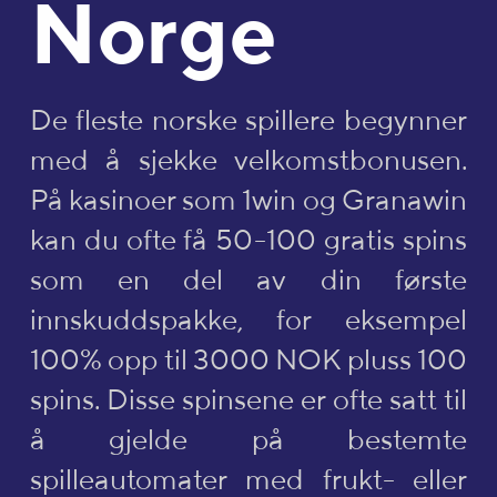
Norge
De fleste norske spillere begynner
med å sjekke velkomstbonusen.
På kasinoer som 1win og Granawin
kan du ofte få 50-100 gratis spins
som en del av din første
innskuddspakke, for eksempel
100% opp til 3000 NOK pluss 100
spins. Disse spinsene er ofte satt til
å gjelde på bestemte
spilleautomater med frukt- eller