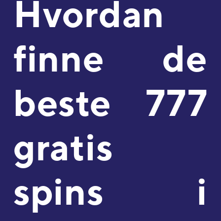
Hvordan
finne de
beste 777
gratis
spins i