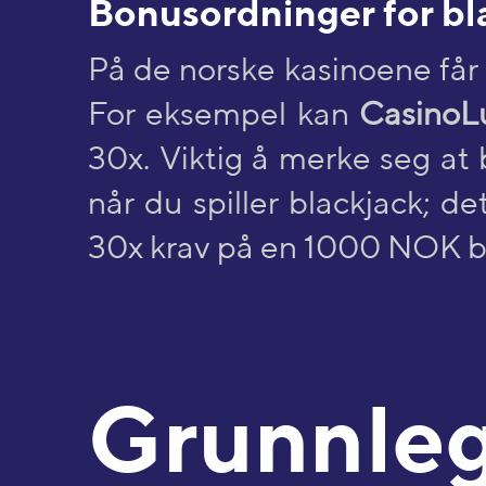
Bonusordninger for bla
På de norske kasinoene får
For eksempel kan
CasinoL
30x. Viktig å merke seg a
når du spiller blackjack; det
30x krav på en 1000 NOK b
Grunnle