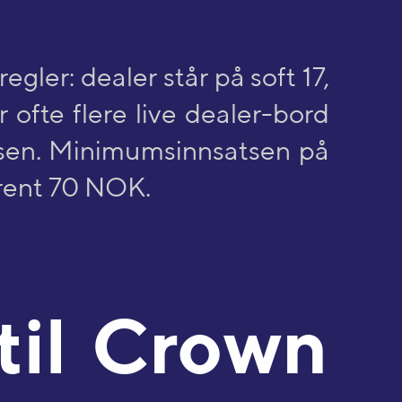
gler: dealer står på soft 17,
r ofte flere live dealer-bord
elsen. Minimumsinnsatsen på
trent 70 NOK.
 til Crown