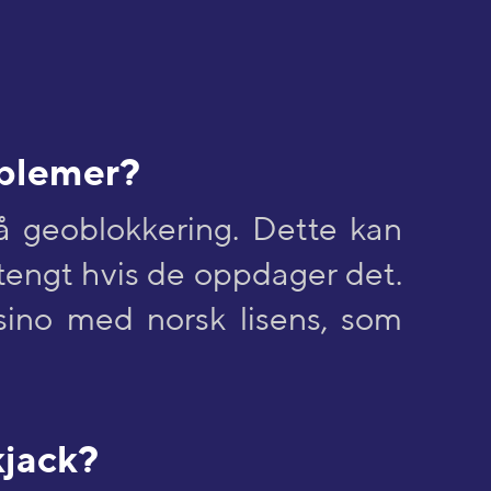
oblemer?
å geoblokkering. Dette kan
 stengt hvis de oppdager det.
asino med norsk lisens, som
kjack?