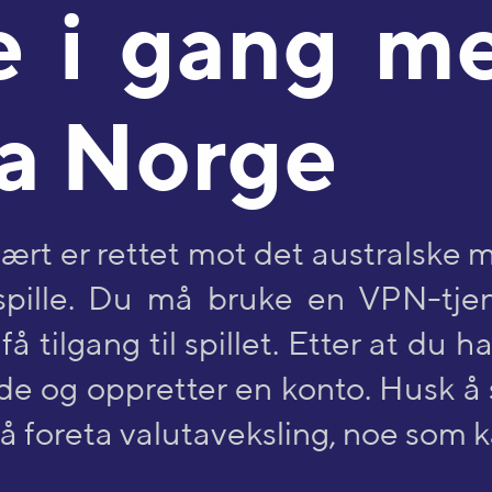
 i gang m
ra Norge
t er rettet mot det australske m
g spille. Du må bruke en VPN-tj
 få tilgang til spillet. Etter at du 
ide og oppretter en konto. Husk å
 foreta valutaveksling, noe som k