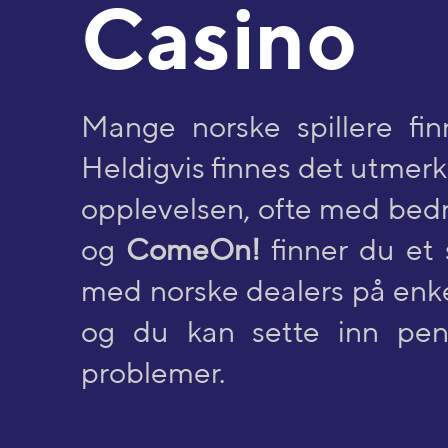
Casino
Mange norske spillere fi
Heldigvis finnes det utmer
opplevelsen, ofte med bedr
og
ComeOn!
finner du et s
med norske dealers på enkel
og du kan sette inn pen
problemer.