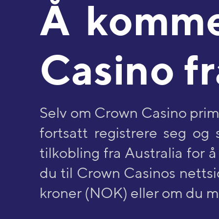
Å komme
Casino f
Selv om Crown Casino primær
fortsatt registrere seg o
tilkobling fra Australia for å
du til Crown Casinos netts
kroner (NOK) eller om du må