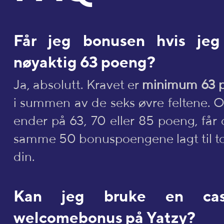
Får jeg bonusen hvis jeg
nøyaktig 63 poeng?
Ja, absolutt. Kravet er
minimum 63 
i summen av de seks øvre feltene.
ender på 63, 70 eller 85 poeng, får
samme 50 bonuspoengene lagt til t
din.
Kan jeg bruke en cas
welcomebonus på Yatzy?