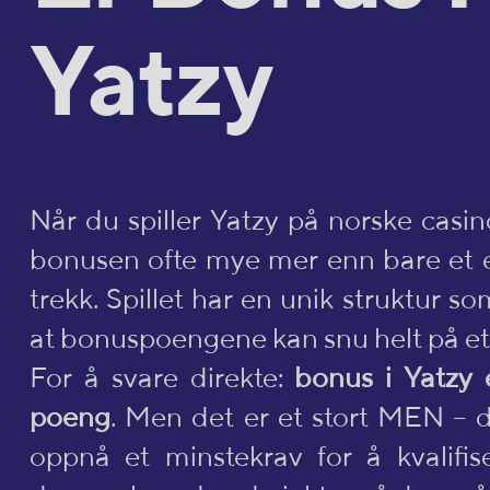
Yatzy
Når du spiller Yatzy på norske casin
bonusen ofte mye mer enn bare et 
trekk. Spillet har en unik struktur so
at bonuspoengene kan snu helt på et 
For å svare direkte:
bonus i Yatzy 
poeng
. Men det er et stort MEN –
oppnå et minstekrav for å kvalifise