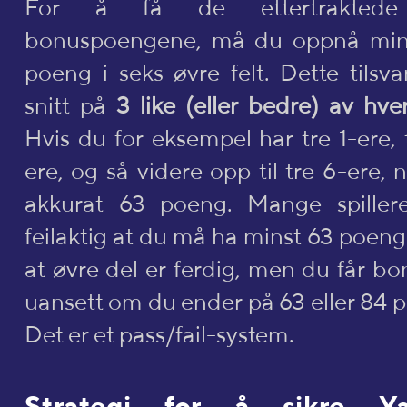
For å få de ettertrakted
bonuspoengene, må du oppnå min
poeng i seks øvre felt. Dette tilsva
snitt på
3 like (eller bedre) av hver
Hvis du for eksempel har tre 1-ere, 
ere, og så videre opp til tre 6-ere, 
akkurat 63 poeng. Mange spillere
feilaktig at du må ha minst 63 poen
at øvre del er ferdig, men du får b
uansett om du ender på 63 eller 84 
Det er et pass/fail-system.
Strategi for å sikre Ya