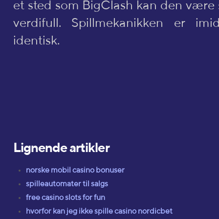
et sted som BigClash kan den være
verdifull. Spillmekanikken er imid
identisk.
Lignende artikler
norske mobil casino bonuser
spilleautomater til salgs
free casino slots for fun
hvorfor kan jeg ikke spille casino nordicbet