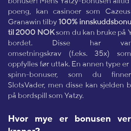
bonuser! Mens Yatzy-bonusen alltid
poeng, kan casinoer som Cazeus 
Granawin tilby
100% innskuddsbonu
til 2000 NOK
som du kan bruke på 
bordet. Disse har vanli
omsetningskrav (f.eks. 35x) s
oppfylles før uttak. En annen type er 
spinn-bonuser, som du finn
SlotsVader, men disse kan sjelden 
på bordspill som Yatzy.
Hvor mye er bonusen ver
kroner?