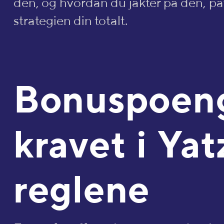
den, og hvordan du jakter på den, på
strategien din totalt.
Bonuspoen
kravet i Yat
reglene