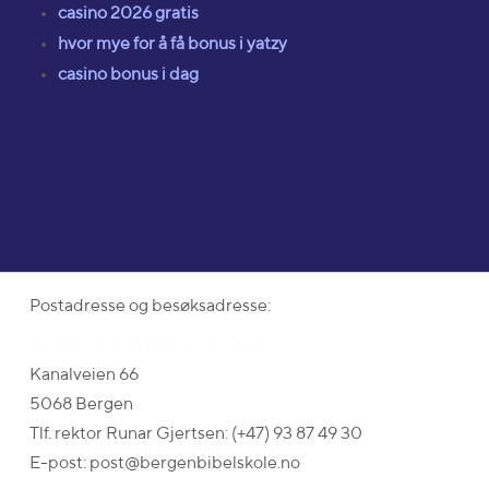
casino 2026 gratis
hvor mye for å få bonus i yatzy
casino bonus i dag
Postadresse og besøksadresse:
BERGEN BIBELSKOLE
Kanalveien 66
5068 Bergen
Tlf. rektor Runar Gjertsen: (+47) 93 87 49 30
E-post: post@bergenbibelskole.no