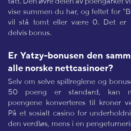
tatt. Den øvre delen av poengarket vi
vise summen du har, og feltet for "
vil stå tomt eller være 0. Det er
delvis bonus.
Er Yatzy-bonusen den samm
alle norske nettcasinoer?
Selv om selve spillreglene og bonu
50 poeng er standard, kan 
poengene konverteres til kroner va
På et sosialt casino for underholdn
den verdløs, mens i en pengeturner