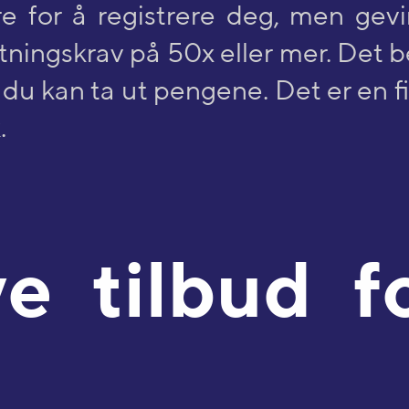
re for å registrere deg, men gevi
tningskrav på 50x eller mer. Det be
 du kan ta ut pengene. Det er en f
.
ve tilbud f