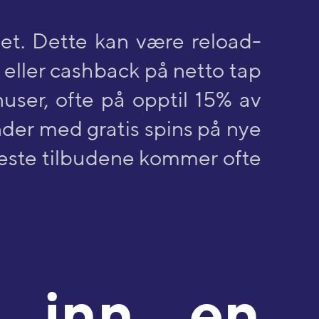
et. Dette kan være reload-
 eller cashback på netto tap
nuser, ofte på opptil 15% av
nder med gratis spins på nye
beste tilbudene kommer ofte
r inn en