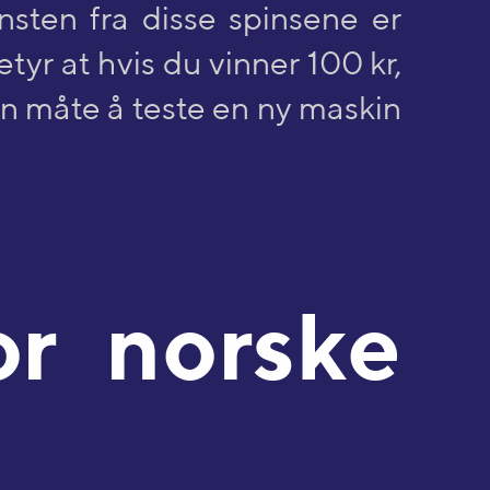
nsten fra disse spinsene er
tyr at hvis du vinner 100 kr,
in måte å teste en ny maskin
or norske