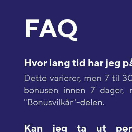
FAQ
Hvor lang tid har jeg 
Dette varierer, men 7 til 
bonusen innen 7 dager, 
"Bonusvilkår"-delen.
Kan jeg ta ut pe