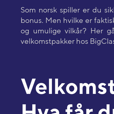
Som norsk spiller er du si
bonus. Men hvilke er faktisk
og umulige vilkår? Her g
velkomstpakker hos BigClash 
Velkoms
Hva får d