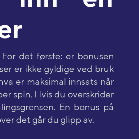
er
 For det første: er bonusen
er er ikke gyldige ved bruk
hva er maksimal innsats når
er spin. Hvis du overskrider
talingsgrensen. En bonus på
ver det går du glipp av.