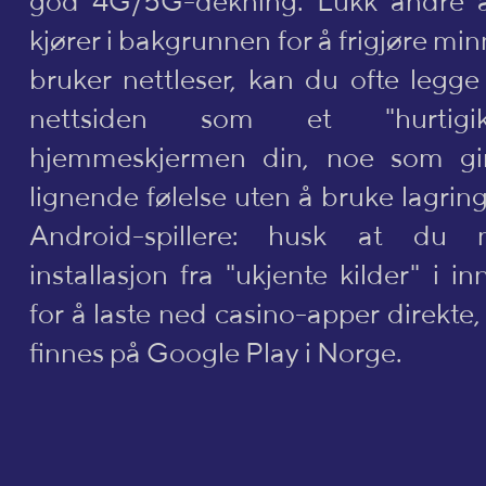
god 4G/5G-dekning. Lukk andre 
kjører i bakgrunnen for å frigjøre min
bruker nettleser, kan du ofte legge 
nettsiden som et "hurtig
hjemmeskjermen din, noe som gi
lignende følelse uten å bruke lagring
Android-spillere: husk at du m
installasjon fra "ukjente kilder" i in
for å laste ned casino-apper direkte,
finnes på Google Play i Norge.