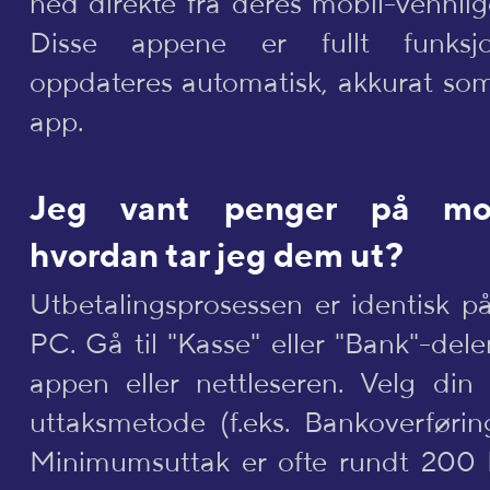
ned direkte fra deres mobil-vennlig
Disse appene er fullt funksj
oppdateres automatisk, akkurat som
app.
Jeg vant penger på mo
hvordan tar jeg dem ut?
Utbetalingsprosessen er identisk p
PC. Gå til "Kasse" eller "Bank"-dele
appen eller nettleseren. Velg din 
uttaksmetode (f.eks. Bankoverførin
Minimumsuttak er ofte rundt 200