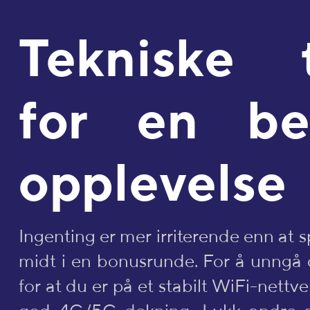
Tekniske t
for en be
opplevelse
Ingenting er mer irriterende enn at sp
midt i en bonusrunde. For å unngå 
for at du er på et stabilt WiFi-nettve