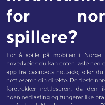
for nor
spillere?
For å spille på mobilen i Norge
hovedveier: du kan enten laste ned 
app fra casinoets nettside, eller d
nettleseren din direkte. De fleste nor
foretrekker nettleseren, da den i
noen nedlasting og fungerer like br