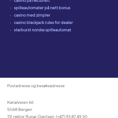
casino på nettbrett
spilleautomater på nett bonus
casino med zimpler
casino blackjack rules for dealer
starburst norske spilleautomat
Postadresse og besøksadresse:
BERGEN BIBELSKOLE
Kanalveien 66
5068 Bergen
Tlf. rektor Runar Gjertsen: (+47) 93 87 49 30