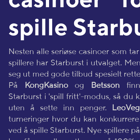
spille Starb
Nesten alle seriøse casinoer som ta
spillere har Starburst i utvalget. Men
seg ut med gode tilbud spesielt rettet
På
KongKasino
og
Betsson
finn
Starburst i 'spill fritt'-modus, så du
uten å sette inn penger.
LeoVeg
turneringer hvor du kan konkurrer
ved å spille Starburst. Nye spillere p