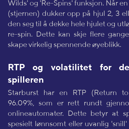
Wilds' og 'Re-Spins' funksjon. Når e
(stjernen) dukker opp på hjul 2, 3 ell
den seg til å dekke hele hjulet og utl
re-spin. Dette kan skje flere gang
skape virkelig spennende øyeblikk.
RTP og volatilitet for d
spilleren
Starburst har en RTP (Return to
96.09%, som er rett rundt gjenno
onlineautomater. Dette betyr at spi
spesielt lønnsomt eller uvanlig 'snill