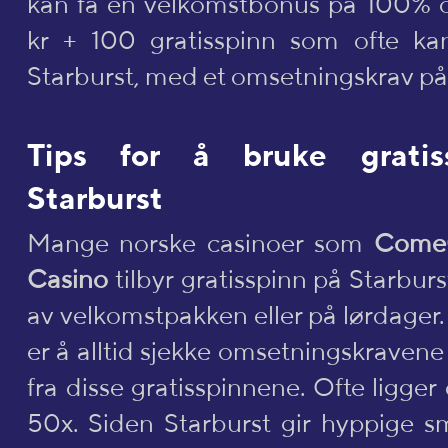
kan få en velkomstbonus på 100% 
kr + 100 gratisspinn som ofte ka
Starburst, med et omsetningskrav på
Tips for å bruke gratis
Starburst
Mange norske casinoer som
Come
Casino
tilbyr gratisspinn på Starbur
av velkomstpakken eller på lørdager. E
er å alltid sjekke omsetningskravene
fra disse gratisspinnene. Ofte ligger 
50x. Siden Starburst gir hyppige sm