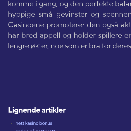
komme i gang, og den perfekte bal
hyppige små gevinster og spennen
Casinoene promoterer den også akti
har bred appell og holder spillere e
lengre økter, noe som er bra for deres
Lignende artikler
nett kasino bonus