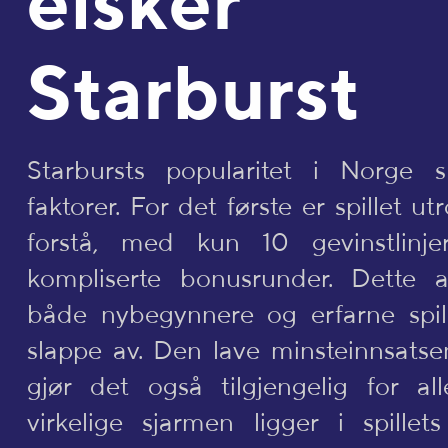
elsker
Starburst
Starbursts popularitet i Norge s
faktorer. For det første er spillet ut
forstå, med kun 10 gevinstlinj
kompliserte bonusrunder. Dette ap
både nybegynnere og erfarne spil
slappe av. Den lave minsteinnsatse
gjør det også tilgjengelig for a
virkelige sjarmen ligger i spillet