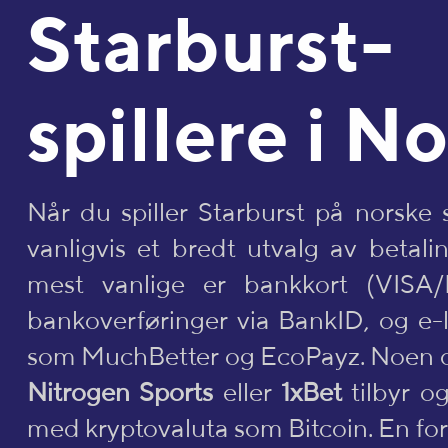
Starburst-
spillere i N
Når du spiller Starburst på norske 
vanligvis et bredt utvalg av betali
mest vanlige er bankkort (VISA/M
bankoverføringer via BankID, og 
som MuchBetter og EcoPayz. Noen 
Nitrogen Sports
eller
1xBet
tilbyr o
med kryptovaluta som Bitcoin. En fo