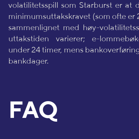
volatilitetsspill som Starburst er at 
minimumsuttakskravet (som ofte er
sammenlignet med høy-volatilitetssp
uttakstiden varierer; e-lommebøk
under 24 timer, mens bankoverføring
bankdager.
FAQ