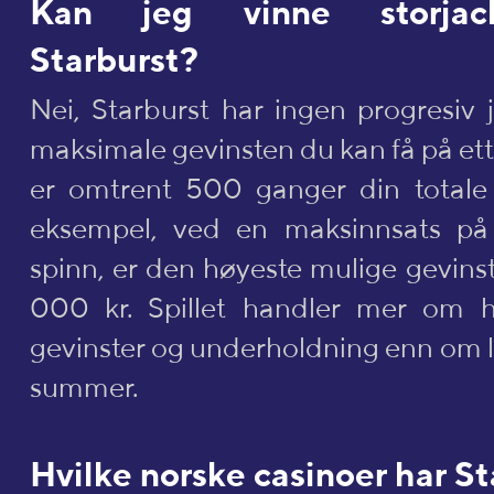
Kan jeg vinne storja
Starburst?
Nei, Starburst har ingen progresiv 
maksimale gevinsten du kan få på ett
er omtrent 500 ganger din totale 
eksempel, ved en maksinnsats på
spinn, er den høyeste mulige gevins
000 kr. Spillet handler mer om 
gevinster og underholdning enn om 
summer.
Hvilke norske casinoer har St