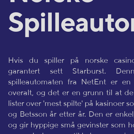
Spilleaut
Hvis du spiller på norske casin
garantert sett Starburst. Den
spilleautomaten fra NetEnt er en f
overalt, og det er en grunn til at 
lister over 'mest spilte' på kasinoer
og Betsson år etter år. Den er enke
og gir hyppige små gevinster som hol