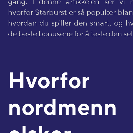
gang. I denne artikkelen ser vi
hvorfor Starburst er så populær bla
hvordan du spiller den smart, og hv
de beste bonusene for å teste den sel
Hvorfor
nordmenn