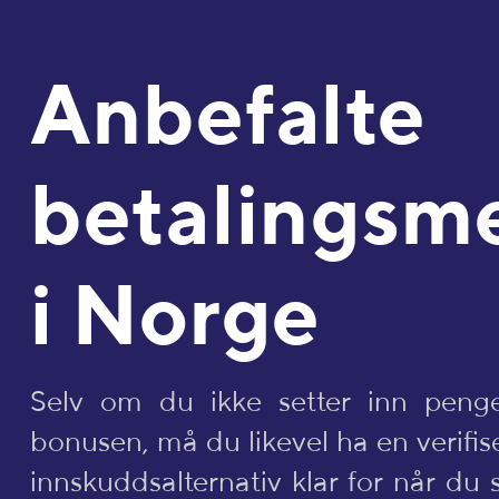
Anbefalte
betalingsm
i Norge
Selv om du ikke setter inn peng
bonusen, må du likevel ha en verifis
innskuddsalternativ klar for når du s