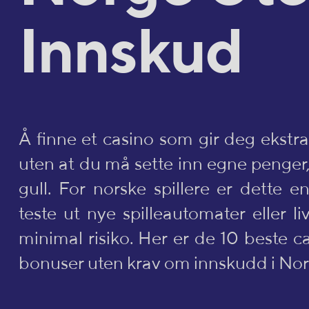
Innskud
Å finne et casino som gir deg ekstra
uten at du må sette inn egne penger,
gull. For norske spillere er dette e
teste ut nye spilleautomater eller l
minimal risiko. Her er de 10 beste c
bonuser uten krav om innskudd i Nor