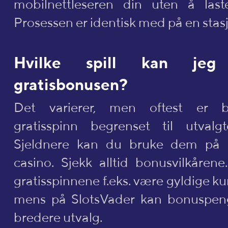
mobilnettleseren din uten å las
Prosessen er identisk med på en sta
Hvilke spill kan jeg
gratisbonusen?
Det varierer, men oftest er b
gratisspinn begrenset til utvalgt
Sjeldnere kan du bruke dem på bor
casino. Sjekk alltid bonusvilkåren
gratisspinnene f.eks. være gyldige k
mens på SlotsVader kan bonuspen
bredere utvalg.