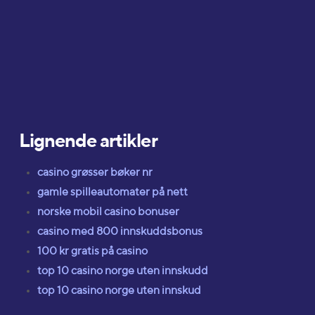
Lignende artikler
casino grøsser bøker nr
gamle spilleautomater på nett
norske mobil casino bonuser
casino med 800 innskuddsbonus
100 kr gratis på casino
top 10 casino norge uten innskudd
top 10 casino norge uten innskud