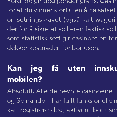
Fordi de gir deg penger gratis. Casi
for at du vinner stort uten å ha satse
omsetningskravet (også kalt wageri
der for å sikre at spilleren faktisk sp
som statistisk sett gir casinoet en f
dekker kostnaden for bonusen.
Kan jeg få uten innsk
mobilen?
Absolutt. Alle de nevnte casinoene 
og Spinando – har fullt funksjonelle
kan registrere deg, aktivere bonusen