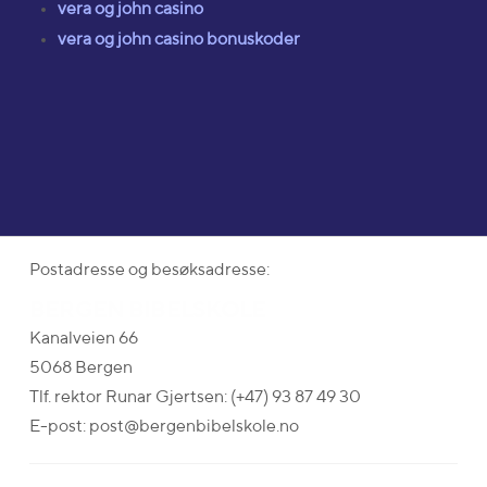
vera og john casino
vera og john casino bonuskoder
Postadresse og besøksadresse:
BERGEN BIBELSKOLE
Kanalveien 66
5068 Bergen
Tlf. rektor Runar Gjertsen: (+47) 93 87 49 30
E-post: post@bergenbibelskole.no