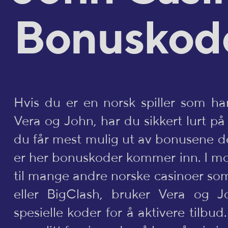
Bonuskod
Hvis du er en norsk spiller som ha
Vera og John, har du sikkert lurt p
du får mest mulig ut av bonusene d
er her bonuskoder kommer inn. I mo
til mange andre norske casinoer so
eller BigClash, bruker Vera og J
spesielle koder for å aktivere tilbud