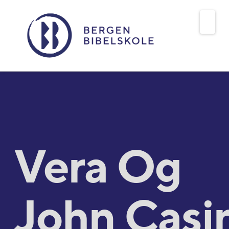
Nav
Vera Og
John Casi