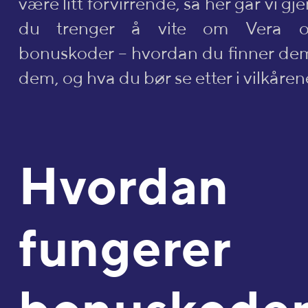
være litt forvirrende, så her går vi g
du trenger å vite om Vera 
bonuskoder – hvordan du finner dem
dem, og hva du bør se etter i vilkåren
Hvordan
fungerer