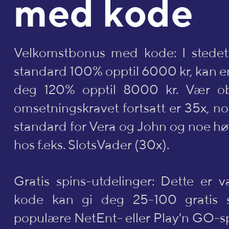
med kode
Velkomstbonus med kode: I stedet
standard 100% opptil 6000 kr, kan e
deg 120% opptil 8000 kr. Vær o
omsetningskravet fortsatt er 35x, n
standard for Vera og John og noe h
hos f.eks. SlotsVader (30x).
Gratis spins-utdelinger: Dette er v
kode kan gi deg 25-100 gratis 
populære NetEnt- eller Play'n GO-spi