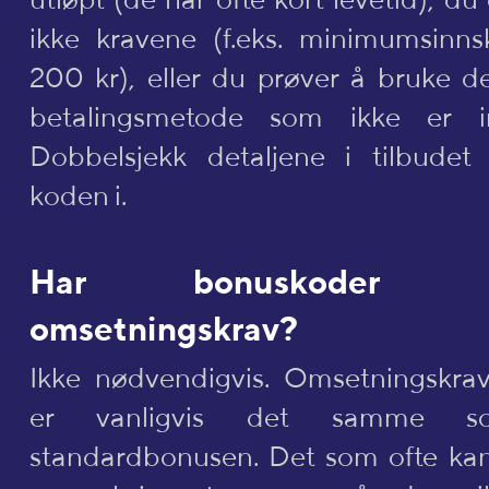
ikke kravene (f.eks. minimumsinn
200 kr), eller du prøver å bruke d
betalingsmetode som ikke er in
Dobbelsjekk detaljene i tilbudet
koden i.
Har bonuskoder hø
omsetningskrav?
Ikke nødvendigvis. Omsetningskrav
er vanligvis det samme s
standardbonusen. Det som ofte kan 