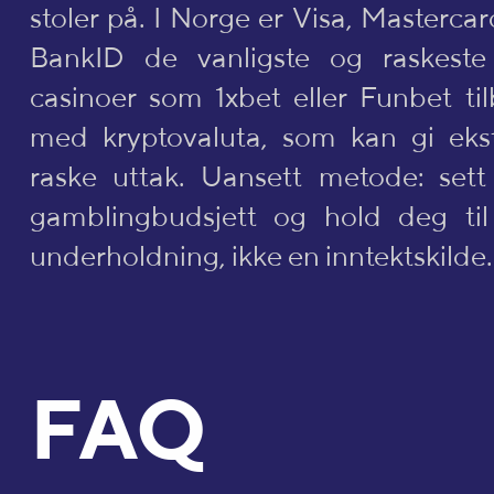
stoler på. I Norge er Visa, Masterca
BankID de vanligste og raskest
casinoer som 1xbet eller Funbet ti
med kryptovaluta, som kan gi eks
raske uttak. Uansett metode: sett
gamblingbudsjett og hold deg til 
underholdning, ikke en inntektskilde.
FAQ