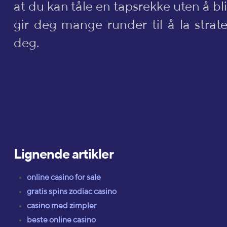
at du kan tåle en tapsrekke uten å bl
gir deg mange runder til å la strat
deg.
Lignende artikler
online casino for sale
gratis spins zodiac casino
casino med zimpler
beste online casino