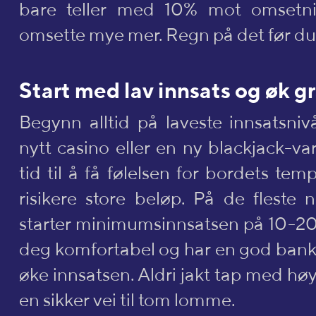
bare teller med 10% mot omsetni
omsette mye mer. Regn på det før du
Start med lav innsats og øk g
Begynn alltid på laveste innsatsni
nytt casino eller en ny blackjack-va
tid til å få følelsen for bordets te
risikere store beløp. På de fleste 
starter minimumsinnsatsen på 10-20
deg komfortabel og har en god bankr
øke innsatsen. Aldri jakt tap med høy
en sikker vei til tom lomme.