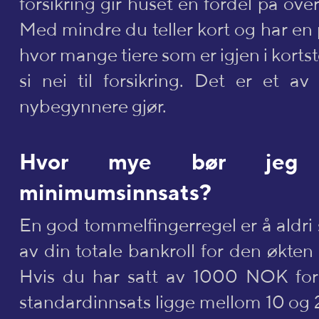
forsikring gir huset en fordel på over 
Med mindre du teller kort og har en 
hvor mange tiere som er igjen i kortst
si nei til forsikring. Det er et av
nybegynnere gjør.
Hvor mye bør jeg 
minimumsinnsats?
En god tommelfingerregel er å aldri
av din totale bankroll for den økten
Hvis du har satt av 1000 NOK for 
standardinnsats ligge mellom 10 og