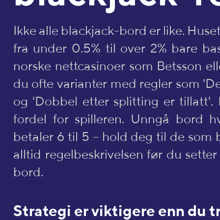
Ikke alle blackjack-bord er like. Huse
fra under 0.5% til over 2% bare ba
norske nettcasinoer som Betsson el
du ofte varianter med regler som 'Dea
og 'Dobbel etter splitting er tillatt'.
fordel for spilleren. Unngå bord h
betaler 6 til 5 – hold deg til de som b
alltid regelbeskrivelsen før du setter
bord.
Strategi er viktigere enn du t