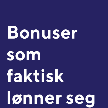
Bonuser
som
faktisk
lønner seg