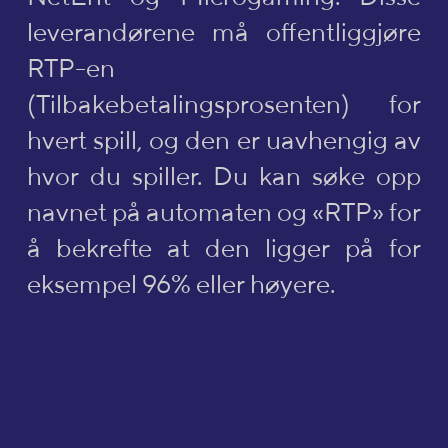
leverandørene må offentliggjøre
RTP-en
(Tilbakebetalingsprosenten) for
hvert spill, og den er uavhengig av
hvor du spiller. Du kan søke opp
navnet på automaten og «RTP» for
å bekrefte at den ligger på for
eksempel 96% eller høyere.