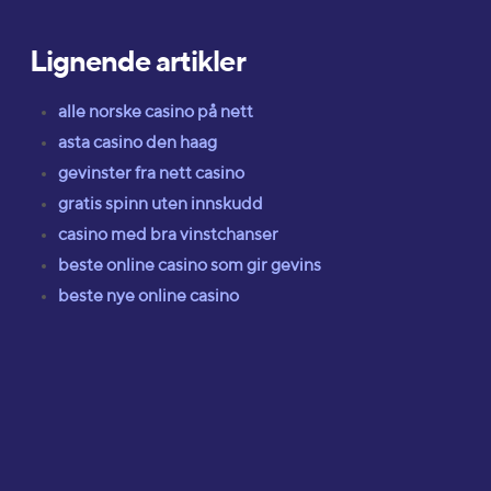
Lignende artikler
alle norske casino på nett
asta casino den haag
gevinster fra nett casino
gratis spinn uten innskudd
casino med bra vinstchanser
beste online casino som gir gevins
beste nye online casino