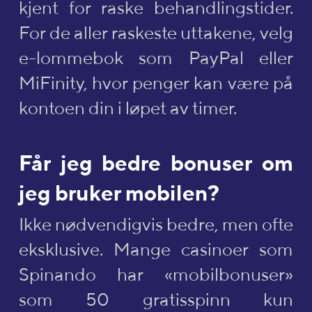
kjent for raske behandlingstider.
For de aller raskeste uttakene, velg
e-lommebok som PayPal eller
MiFinity, hvor penger kan være på
kontoen din i løpet av timer.
Får jeg bedre bonuser om
jeg bruker mobilen?
Ikke nødvendigvis bedre, men ofte
eksklusive. Mange casinoer som
Spinando har «mobilbonuser»
som 50 gratisspinn kun