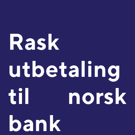
Rask
utbetaling
til norsk
bank