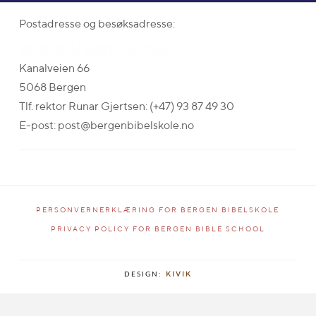
Postadresse og besøksadresse:
BERGEN BIBELSKOLE
Kanalveien 66
5068 Bergen
Tlf. rektor Runar Gjertsen: (+47) 93 87 49 30
E-post: post@bergenbibelskole.no
PERSONVERNERKLÆRING FOR BERGEN BIBELSKOLE
PRIVACY POLICY FOR BERGEN BIBLE SCHOOL
KIVIK
DESIGN: