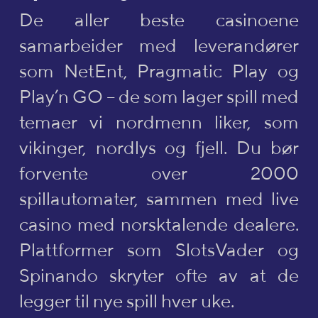
De aller beste casinoene
samarbeider med leverandører
som NetEnt, Pragmatic Play og
Play’n GO – de som lager spill med
temaer vi nordmenn liker, som
vikinger, nordlys og fjell. Du bør
forvente over 2000
spillautomater, sammen med live
casino med norsktalende dealere.
Plattformer som SlotsVader og
Spinando skryter ofte av at de
legger til nye spill hver uke.