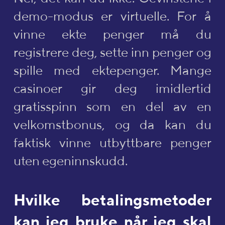
demo-modus er virtuelle. For å
vinne ekte penger må du
registrere deg, sette inn penger og
spille med ektepenger. Mange
casinoer gir deg imidlertid
gratisspinn som en del av en
velkomstbonus, og da kan du
faktisk vinne utbyttbare penger
uten egeninnskudd.
Hvilke betalingsmetoder
kan jeg bruke når jeg skal