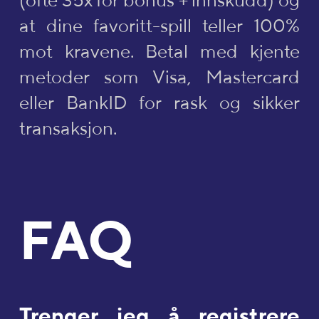
at dine favoritt-spill teller 100%
mot kravene. Betal med kjente
metoder som Visa, Mastercard
eller BankID for rask og sikker
transaksjon.
FAQ
Trenger jeg å registrere