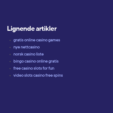
Lignende artikler
gratis online casino games
nye nettcasino
norsk casino liste
bingo casino online gratis
free casino slots for fun
video slots casino free spins