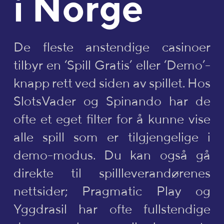
i Norge
De fleste anstendige casinoer
tilbyr en ‘Spill Gratis’ eller ‘Demo’-
knapp rett ved siden av spillet. Hos
SlotsVader og Spinando har de
ofte et eget filter for å kunne vise
alle spill som er tilgjengelige i
demo-modus. Du kan også gå
direkte til spillleverandørenes
nettsider; Pragmatic Play og
Yggdrasil har ofte fullstendige