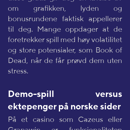
om grafikken, lyden og
bonusrundene faktisk appellerer
til deg. Mange oppdager at de
foretrekker spill med høy volatilitet
og store potensialer, som Book of
Dead, når de får prøvd dem uten
stress.
Demo-spill versus
ektepenger på norske sider
På et casino som Cazeus eller
Granawin er funksjonaliteten