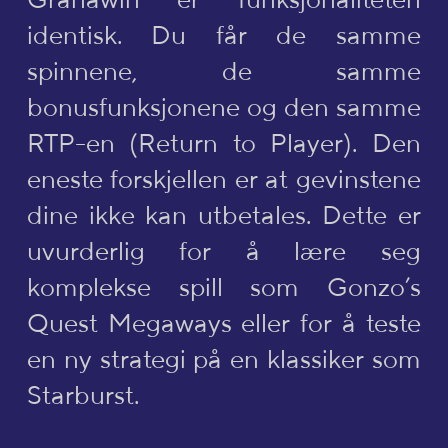
identisk. Du får de samme
spinnene, de samme
bonusfunksjonene og den samme
RTP-en (Return to Player). Den
eneste forskjellen er at gevinstene
dine ikke kan utbetales. Dette er
uvurderlig for å lære seg
komplekse spill som Gonzo’s
Quest Megaways eller for å teste
en ny strategi på en klassiker som
Starburst.