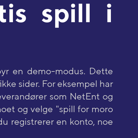
is spill i
tilbyr en demo-modus. Dette
ikke sider. For eksempel har
 leverandører som NetEnt og
oet og velge "spill for moro
du registrerer en konto, noe