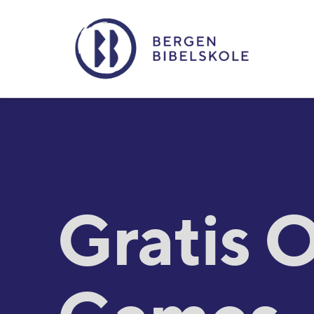
Gratis 