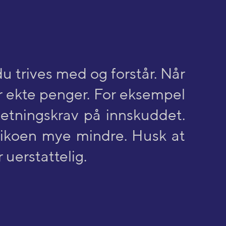
 du trives med og forstår. Når
or ekte penger. For eksempel
tningskrav på innskuddet.
 risikoen mye mindre. Husk at
 uerstattelig.