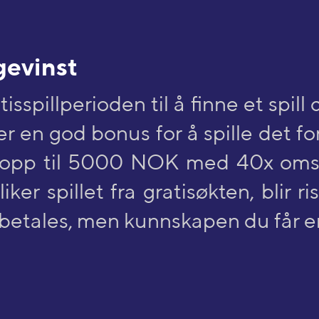
 gevinst
tisspillperioden til å finne et spill
ter en god bonus for å spille det f
s opp til 5000 NOK med 40x omse
iker spillet fra gratisøkten, blir
utbetales, men kunnskapen du får er