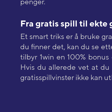
penger.
Fra gratis spill til ekte
Et smart triks er å bruke gra
du finner det, kan du se et
tilbyr 1win en 100% bonu
Hvis du allerede vet at du l
gratisspillvinster ikke kan 