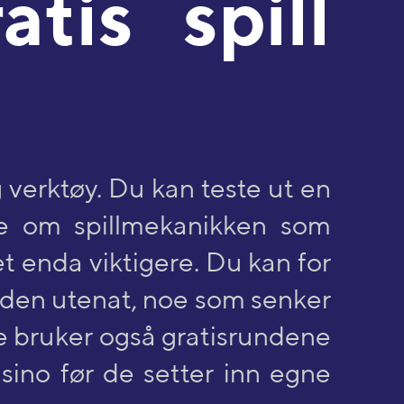
tis spill
g verktøy. Du kan teste ut en
g se om spillmekanikken som
et enda viktigere. Du kan for
n den utenat, noe som senker
ere bruker også gratisrundene
ino før de setter inn egne