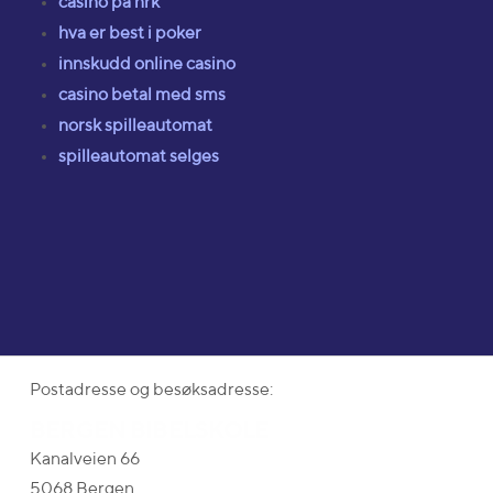
casino på nrk
hva er best i poker
innskudd online casino
casino betal med sms
norsk spilleautomat
spilleautomat selges
Postadresse og besøksadresse:
BERGEN BIBELSKOLE
Kanalveien 66
5068 Bergen